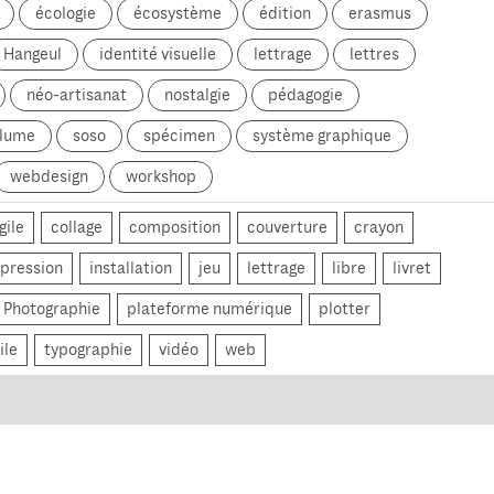
écologie
écosystème
édition
erasmus
Hangeul
identité visuelle
lettrage
lettres
néo-artisanat
nostalgie
pédagogie
olume
soso
spécimen
système graphique
webdesign
workshop
gile
collage
composition
couverture
crayon
pression
installation
jeu
lettrage
libre
livret
Photographie
plateforme numérique
plotter
ile
typographie
vidéo
web