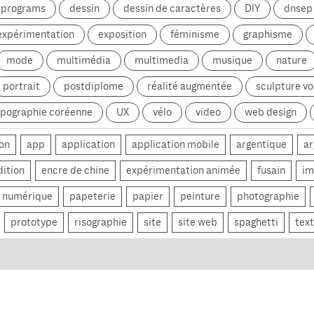
g programs
dessin
dessin de caractères
DIY
dnsep
expérimentation
exposition
féminisme
graphisme
mode
multimédia
multimedia
musique
nature
portrait
postdiplome
réalité augmentée
sculpture v
ypographie coréenne
UX
vélo
video
web design
on
app
application
application mobile
argentique
ar
dition
encre de chine
expérimentation animée
fusain
im
numérique
papeterie
papier
peinture
photographie
prototype
risographie
site
site web
spaghetti
text