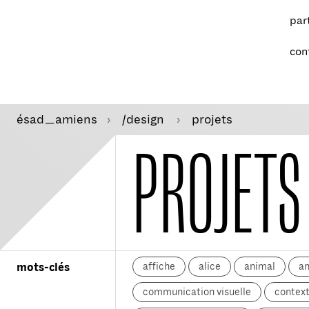
par
con
ésad
amiens
/design
projets
—
PROJETS
affiche
alice
animal
a
mots-clés
communication visuelle
context