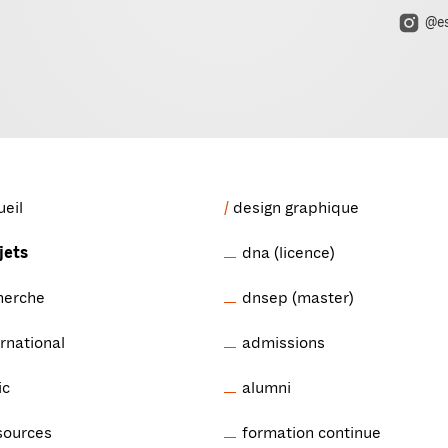
@es
ueil
design graphique
jets
dna (licence)
herche
dnsep (master)
ernational
admissions
ic
alumni
sources
formation continue