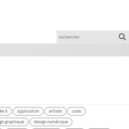
recherche
ée 5
application
artiste
code
gn graphique
design numérique