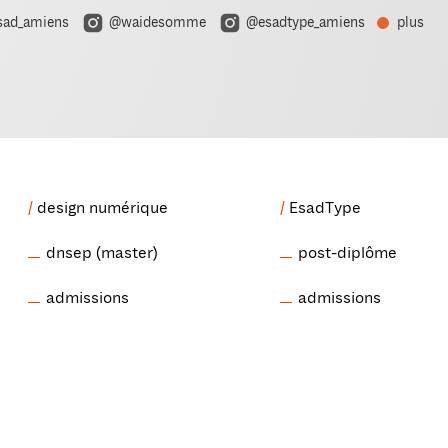
ad_amiens
@waidesomme
@esadtype_amiens
plus
design numérique
EsadType
dnsep (master)
post-diplôme
admissions
admissions