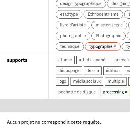
design typographique
designin
esadtype
Ethnocentrisme
livre d'artiste
mise en scène
photographie
Photographie
technique
typographie
t
affiche
affiche animée
animati
supports
découpage
dessin
édition
e
logo
média sociaux
multiple
pochette de disque
processing
Aucun projet ne correspond à cette requête.