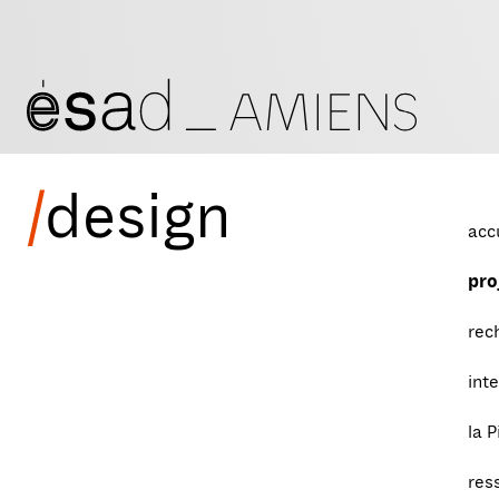
/
design
acc
pro
rec
int
la P
res