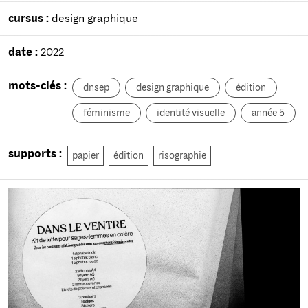
cursus :
design graphique
date :
2022
mots-clés :
dnsep
design graphique
édition
féminisme
identité visuelle
année 5
supports :
papier
édition
risographie