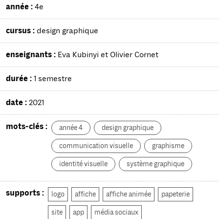
année :
4e
cursus :
design graphique
enseignants :
Eva Kubinyi et Olivier Cornet
durée :
1 semestre
date :
2021
mots-clés :
année 4
design graphique
communication visuelle
graphisme
identité visuelle
système graphique
supports :
logo
affiche
affiche animée
papeterie
site
app
média sociaux