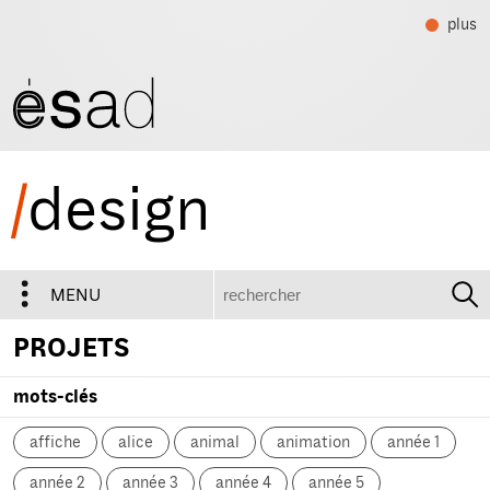
plus
/
design
recherche
MENU
PROJETS
mots-clés
affiche
alice
animal
animation
année 1
année 2
année 3
année 4
année 5