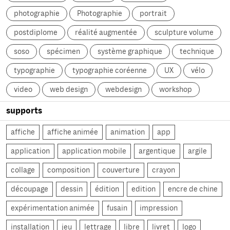
photographie
Photographie
portrait
postdiplome
réalité augmentée
sculpture volume
soso
spécimen
système graphique
technique
typographie
typographie coréenne
UX
vélo
video
web design
webdesign
workshop
supports
affiche
affiche animée
animation
app
application
application mobile
argentique
argile
collage
composition
couverture
crayon
découpage
dessin
édition
edition
encre de chine
expérimentation animée
fusain
impression
installation
jeu
lettrage
libre
livret
logo