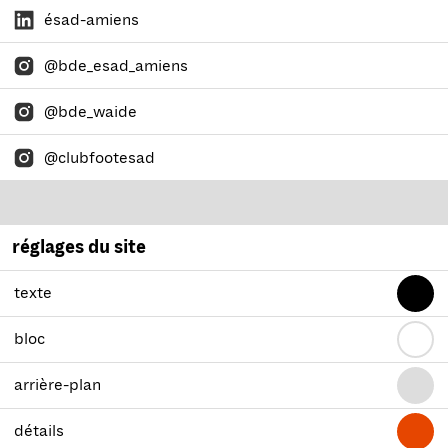
ésad-amiens
@bde_esad_amiens
@bde_waide
@clubfootesad
réglages du site
texte
bloc
arrière-plan
détails