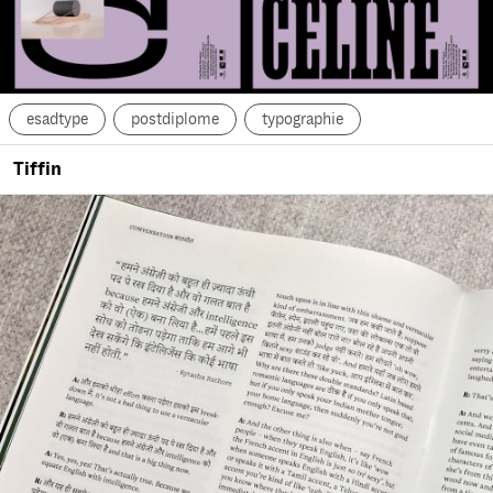
esadtype
postdiplome
typographie
Tiffin