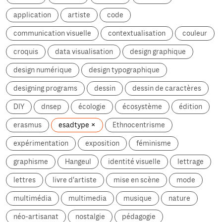
application
artiste
code
communication visuelle
contextualisation
couleur
croquis
data visualisation
design graphique
design numérique
design typographique
designing programs
dessin
dessin de caractères
DIY
dnsep
écologie
écosystème
édition
erasmus
esadtype
Ethnocentrisme
expérimentation
exposition
féminisme
graphisme
Hangeul
identité visuelle
lettrage
lettres
livre d'artiste
mise en scène
mode
multimédia
multimedia
musique
nature
néo-artisanat
nostalgie
pédagogie