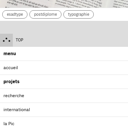
esadtype
postdiplome
typographie
TOP
menu
accueil
projets
recherche
international
la Pic