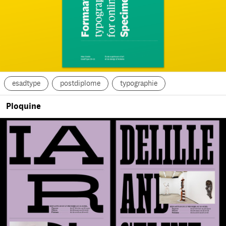
esadtype
postdiplome
typographie
Ploquine