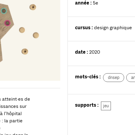
année :
5e
cursus :
design graphique
date :
2020
mots-clés :
dnsep
a
 atteint·es de
supports :
jeu
aissances sur
à l’hôpital
: la partie
e