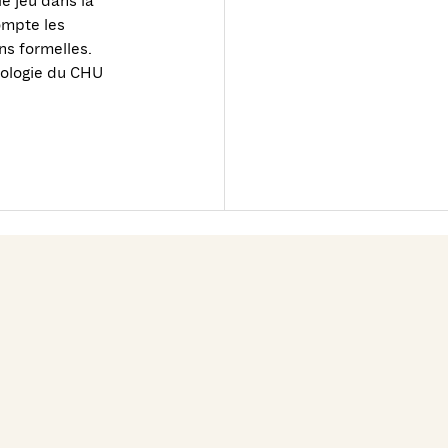
e jeu dans la
ompte les
ns formelles.
atologie du CHU