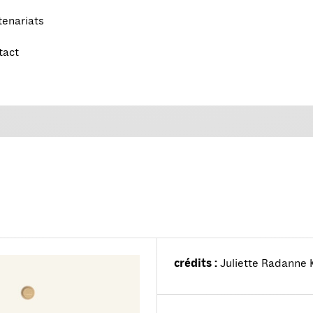
tenariats
tact
crédits :
Juliette Radanne 