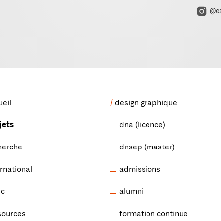
@es
ueil
design graphique
jets
dna (licence)
herche
dnsep (master)
ernational
admissions
ic
alumni
sources
formation continue