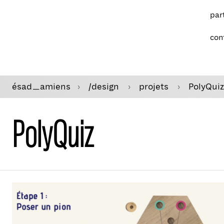
par
con
ésad
amiens
/design
projets
PolyQuiz
—
PolyQuiz