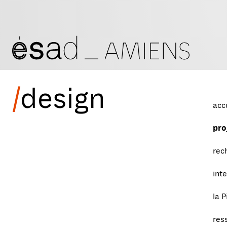
/
design
acc
pro
rec
int
la P
res