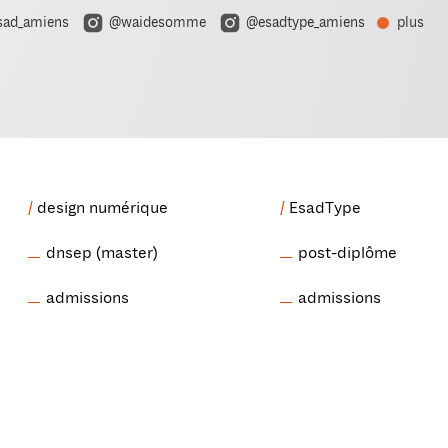
ad_amiens
@waidesomme
@esadtype_amiens
plus
design numérique
EsadType
dnsep (master)
post-diplôme
admissions
admissions