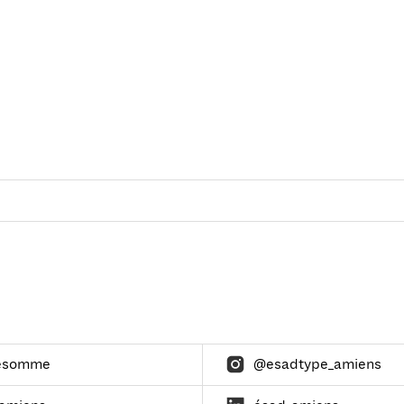
esomme
@esadtype_amiens