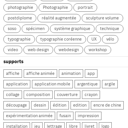
photographie
Photographie
portrait
postdiplome
réalité augmentée
sculpture volume
soso
spécimen
système graphique
technique
typographie
typographie coréenne
UX
vélo
video
web design
webdesign
workshop
supports
affiche
affiche animée
animation
app
application
application mobile
argentique
argile
collage
composition
couverture
crayon
découpage
dessin
édition
edition
encre de chine
expérimentation animée
fusain
impression
installation
jeu
lettrage
libre
livret
logo