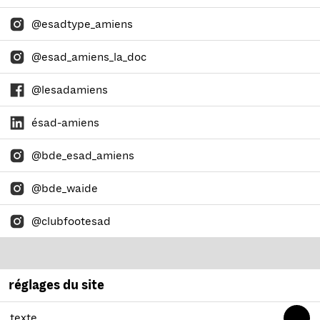
@esadtype_amiens
@esad_amiens_la_doc
@lesadamiens
ésad-amiens
@bde_esad_amiens
@bde_waide
@clubfootesad
réglages du site
texte