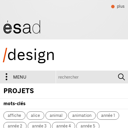
plus
/
design
recherche
MENU
PROJETS
mots-clés
affiche
alice
animal
animation
année 1
année 2
année 3
année 4
année 5