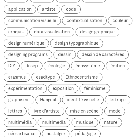
application
artiste
code
communication visuelle
contextualisation
couleur
croquis
data visualisation
design graphique
design numérique
design typographique
designing programs
dessin
dessin de caractères
DIY
dnsep
écologie
écosystème
édition
erasmus
esadtype
Ethnocentrisme
expérimentation
exposition
féminisme
graphisme
Hangeul
identité visuelle
lettrage
lettres
livre d'artiste
mise en scène
mode
multimédia
multimedia
musique
nature
néo-artisanat
nostalgie
pédagogie