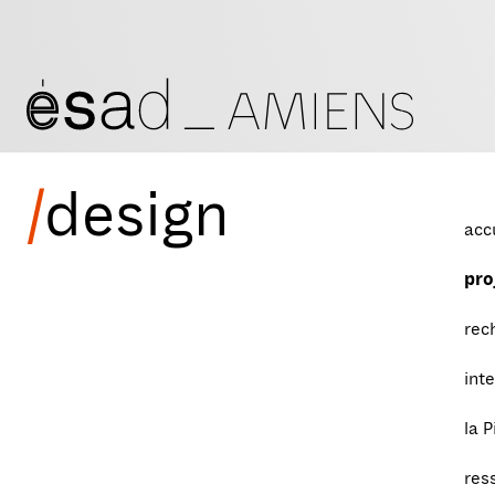
/
design
acc
pro
rec
int
la P
res