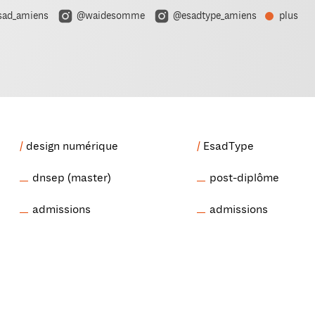
ad_amiens
@waidesomme
@esadtype_amiens
plus
design numérique
EsadType
dnsep (master)
post-diplôme
admissions
admissions