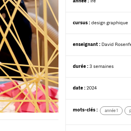
année :
1re
cursus :
design graphique
enseignant :
David Rosenf
durée :
3 semaines
date :
2024
mots-clés :
année 1