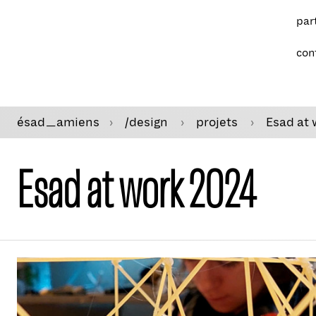
par
con
ésad
amiens
/design
projets
Esad at 
—
Esad at work 2024