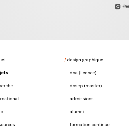
@es
ueil
design graphique
jets
dna (licence)
herche
dnsep (master)
ernational
admissions
ic
alumni
sources
formation continue