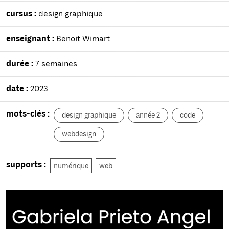
cursus :
design graphique
enseignant :
Benoit Wimart
durée :
7 semaines
date :
2023
mots-clés :
design graphique
année 2
code
webdesign
supports :
numérique
web