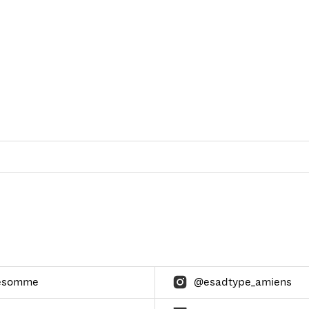
esomme
@esadtype_amiens