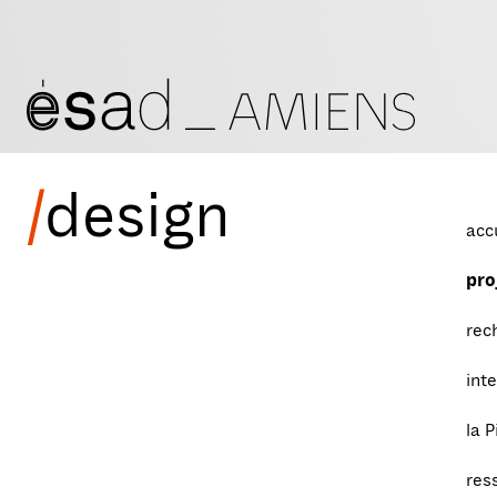
/
design
acc
pro
rec
int
la P
res