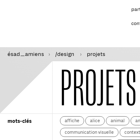
par
con
ésad
amiens
/design
projets
—
PROJETS
affiche
alice
animal
a
mots-clés
communication visuelle
context