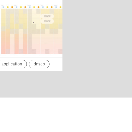
application
dnsep