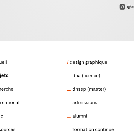
@es
ueil
design graphique
jets
dna (licence)
herche
dnsep (master)
ernational
admissions
ic
alumni
sources
formation continue