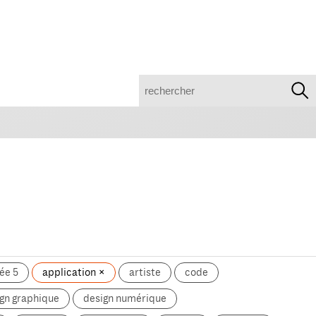
recherche
ée 5
application
artiste
code
gn graphique
design numérique