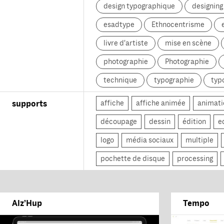
design typographique
designin
esadtype
Ethnocentrisme
livre d'artiste
mise en scène
photographie
Photographie
technique
typographie
typ
affiche
affiche animée
animati
supports
découpage
dessin
édition
e
logo
média sociaux
multiple
pochette de disque
processing
Alz’Hup
Tempo