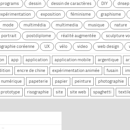
g programs
dessin
dessin de caractères
DIY
dnsep
expérimentation
exposition
féminisme
graphisme
mode
multimédia
multimedia
musique
nature
portrait
postdiplome
réalité augmentée
sculpture v
ographie coréenne
UX
vélo
video
web design
on
app
application
application mobile
argentique
ar
dition
encre de chine
expérimentation animée
fusain
im
numérique
papeterie
papier
peinture
photographie
prototype
risographie
site
site web
spaghetti
textil