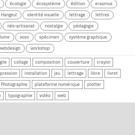
écologie
écosystème
édition
erasmus
Hangeul
identité visuelle
lettrage
lettres
néo-artisanat
nostalgie
pédagogie
olume
soso
spécimen
système graphique
webdesign
workshop
gile
collage
composition
couverture
crayon
pression
installation
jeu
lettrage
libre
livret
Photographie
plateforme numérique
plotter
e
typographie
vidéo
web