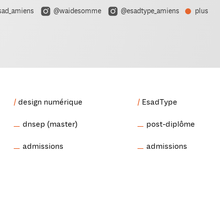
ad_amiens
@waidesomme
@esadtype_amiens
plus
design numérique
EsadType
dnsep (master)
post-diplôme
admissions
admissions