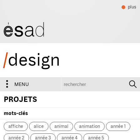
plus
/
design
recherche
MENU
PROJETS
mots-clés
affiche
alice
animal
animation
année 1
année 2
année 3
année 4
année 5