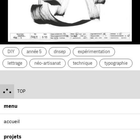
DIY
année 5
dnsep
expérimentation
lettrage
néo-artisanat
technique
typographie
TOP
menu
accueil
projets