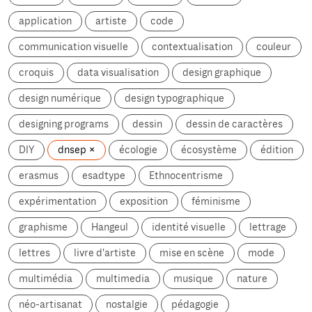
application
artiste
code
communication visuelle
contextualisation
couleur
croquis
data visualisation
design graphique
design numérique
design typographique
designing programs
dessin
dessin de caractères
DIY
dnsep
écologie
écosystème
édition
erasmus
esadtype
Ethnocentrisme
expérimentation
exposition
féminisme
graphisme
Hangeul
identité visuelle
lettrage
lettres
livre d'artiste
mise en scène
mode
multimédia
multimedia
musique
nature
néo-artisanat
nostalgie
pédagogie