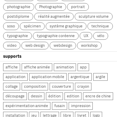
photographie
Photographie
portrait
postdiplome
réalité augmentée
sculpture volume
soso
spécimen
système graphique
technique
typographie
typographie coréenne
UX
vélo
video
web design
webdesign
workshop
supports
affiche
affiche animée
animation
app
application
application mobile
argentique
argile
collage
composition
couverture
crayon
découpage
dessin
édition
edition
encre de chine
expérimentation animée
fusain
impression
installation
jeu
lettrage
libre
livret
logo