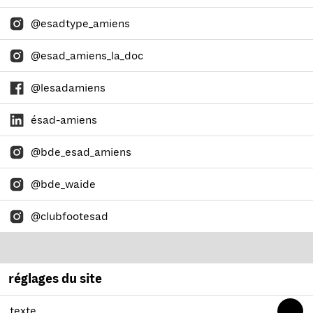
@esadtype_amiens
@esad_amiens_la_doc
@lesadamiens
ésad-amiens
@bde_esad_amiens
@bde_waide
@clubfootesad
réglages du site
texte