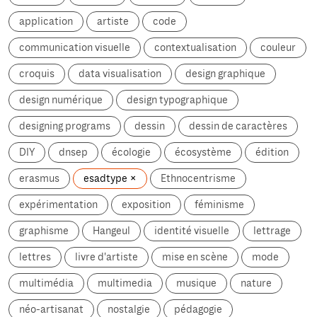
application
artiste
code
communication visuelle
contextualisation
couleur
croquis
data visualisation
design graphique
design numérique
design typographique
designing programs
dessin
dessin de caractères
DIY
dnsep
écologie
écosystème
édition
erasmus
esadtype
Ethnocentrisme
expérimentation
exposition
féminisme
graphisme
Hangeul
identité visuelle
lettrage
lettres
livre d'artiste
mise en scène
mode
multimédia
multimedia
musique
nature
néo-artisanat
nostalgie
pédagogie