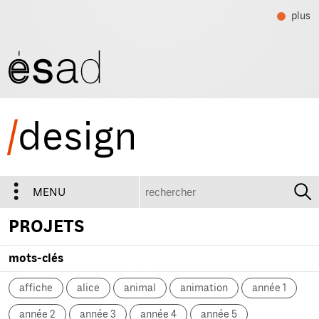
plus
/
design
recherche
MENU
PROJETS
mots-clés
affiche
alice
animal
animation
année 1
année 2
année 3
année 4
année 5