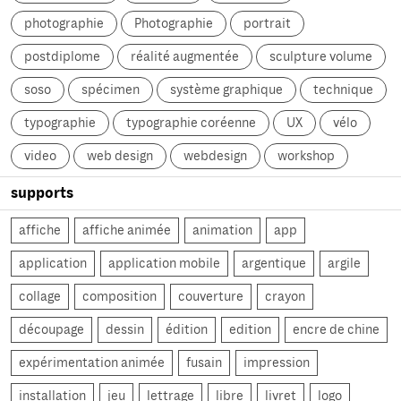
photographie
Photographie
portrait
postdiplome
réalité augmentée
sculpture volume
soso
spécimen
système graphique
technique
typographie
typographie coréenne
UX
vélo
video
web design
webdesign
workshop
supports
affiche
affiche animée
animation
app
application
application mobile
argentique
argile
collage
composition
couverture
crayon
découpage
dessin
édition
edition
encre de chine
expérimentation animée
fusain
impression
installation
jeu
lettrage
libre
livret
logo