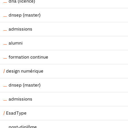
dna (licence)
dnsep (master)
admissions
alumni
formation continue
design numérique
dnsep (master)
admissions
EsadType
post-diplôme