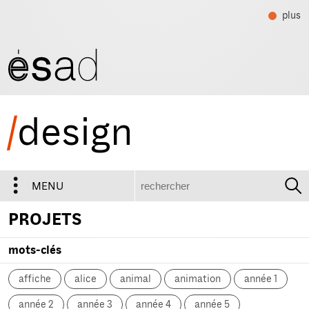
plus
/
design
recherche
MENU
PROJETS
mots-clés
affiche
alice
animal
animation
année 1
année 2
année 3
année 4
année 5