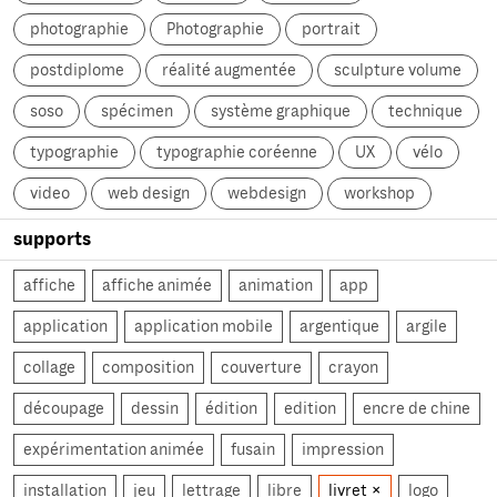
photographie
Photographie
portrait
postdiplome
réalité augmentée
sculpture volume
soso
spécimen
système graphique
technique
typographie
typographie coréenne
UX
vélo
video
web design
webdesign
workshop
supports
affiche
affiche animée
animation
app
application
application mobile
argentique
argile
collage
composition
couverture
crayon
découpage
dessin
édition
edition
encre de chine
expérimentation animée
fusain
impression
installation
jeu
lettrage
libre
livret
logo