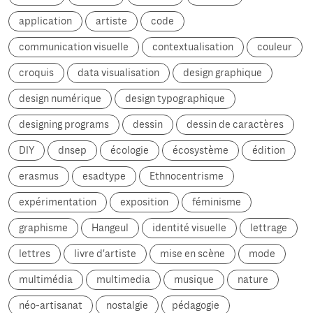
application
artiste
code
communication visuelle
contextualisation
couleur
croquis
data visualisation
design graphique
design numérique
design typographique
designing programs
dessin
dessin de caractères
DIY
dnsep
écologie
écosystème
édition
erasmus
esadtype
Ethnocentrisme
expérimentation
exposition
féminisme
graphisme
Hangeul
identité visuelle
lettrage
lettres
livre d'artiste
mise en scène
mode
multimédia
multimedia
musique
nature
néo-artisanat
nostalgie
pédagogie