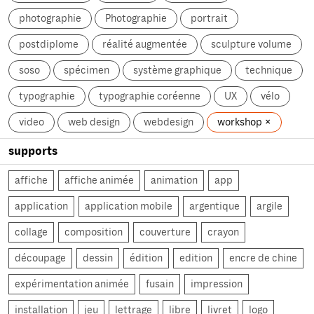
photographie
Photographie
portrait
postdiplome
réalité augmentée
sculpture volume
soso
spécimen
système graphique
technique
typographie
typographie coréenne
UX
vélo
video
web design
webdesign
workshop
supports
affiche
affiche animée
animation
app
application
application mobile
argentique
argile
collage
composition
couverture
crayon
découpage
dessin
édition
edition
encre de chine
expérimentation animée
fusain
impression
installation
jeu
lettrage
libre
livret
logo