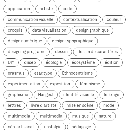
application
artiste
code
communication visuelle
contextualisation
couleur
croquis
data visualisation
design graphique
design numérique
design typographique
designing programs
dessin
dessin de caractères
DIY
dnsep
écologie
écosystème
édition
erasmus
esadtype
Ethnocentrisme
expérimentation
exposition
féminisme
graphisme
Hangeul
identité visuelle
lettrage
lettres
livre d'artiste
mise en scène
mode
multimédia
multimedia
musique
nature
néo-artisanat
nostalgie
pédagogie