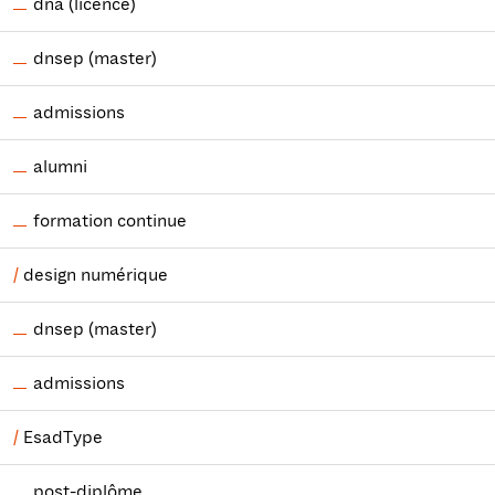
dna (licence)
dnsep (master)
admissions
alumni
formation continue
design numérique
dnsep (master)
admissions
EsadType
post-diplôme