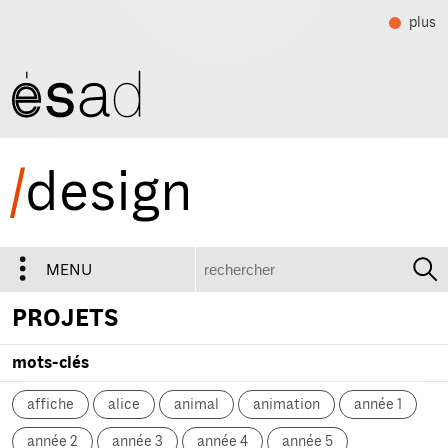
plus
/
design
recherche
MENU
PROJETS
mots-clés
affiche
alice
animal
animation
année 1
année 2
année 3
année 4
année 5