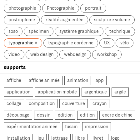
photographie
Photographie
portrait
postdiplome
réalité augmentée
sculpture volume
soso
spécimen
système graphique
technique
typographie
typographie coréenne
UX
vélo
video
web design
webdesign
workshop
supports
affiche
affiche animée
animation
app
application
application mobile
argentique
argile
collage
composition
couverture
crayon
découpage
dessin
édition
edition
encre de chine
expérimentation animée
fusain
impression
installation
jeu
lettrage
libre
livret
logo