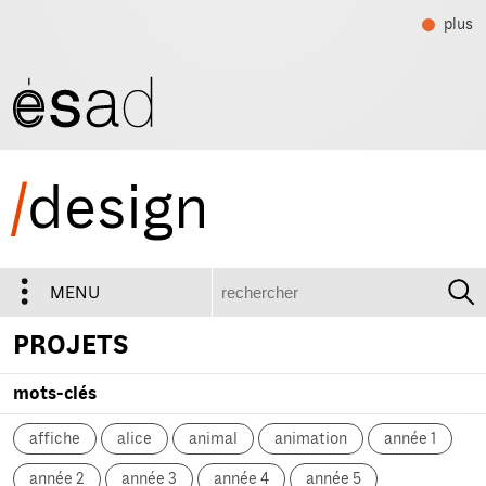
plus
/
design
recherche
MENU
PROJETS
mots-clés
affiche
alice
animal
animation
année 1
année 2
année 3
année 4
année 5