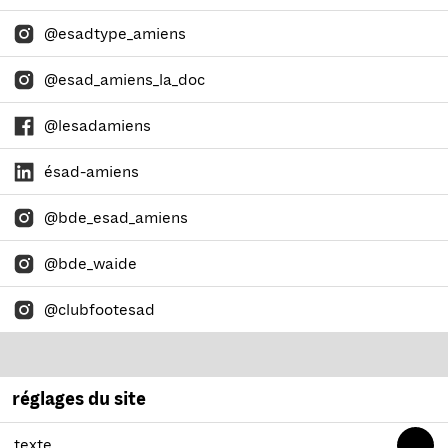
@esadtype_amiens
@esad_amiens_la_doc
@lesadamiens
ésad-amiens
@bde_esad_amiens
@bde_waide
@clubfootesad
réglages du site
texte