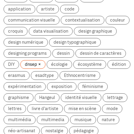
application
artiste
code
communication visuelle
contextualisation
couleur
croquis
data visualisation
design graphique
design numérique
design typographique
designing programs
dessin
dessin de caractères
DIY
dnsep
écologie
écosystème
édition
erasmus
esadtype
Ethnocentrisme
expérimentation
exposition
féminisme
graphisme
Hangeul
identité visuelle
lettrage
lettres
livre d'artiste
mise en scène
mode
multimédia
multimedia
musique
nature
néo-artisanat
nostalgie
pédagogie