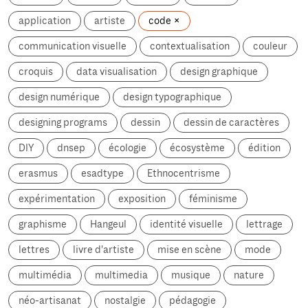
application
artiste
code
communication visuelle
contextualisation
couleur
croquis
data visualisation
design graphique
design numérique
design typographique
designing programs
dessin
dessin de caractères
DIY
dnsep
écologie
écosystème
édition
erasmus
esadtype
Ethnocentrisme
expérimentation
exposition
féminisme
graphisme
Hangeul
identité visuelle
lettrage
lettres
livre d'artiste
mise en scène
mode
multimédia
multimedia
musique
nature
néo-artisanat
nostalgie
pédagogie