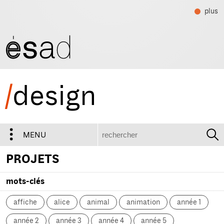
plus
/
design
recherche
MENU
PROJETS
mots-clés
affiche
alice
animal
animation
année 1
année 2
année 3
année 4
année 5