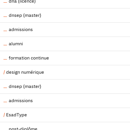
dna (licence)
dnsep (master)
admissions
alumni
formation continue
design numérique
dnsep (master)
admissions
EsadType
post-diplôme