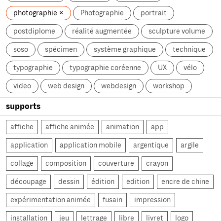
photographie
Photographie
portrait
postdiplome
réalité augmentée
sculpture volume
soso
spécimen
système graphique
technique
typographie
typographie coréenne
UX
vélo
video
web design
webdesign
workshop
supports
affiche
affiche animée
animation
app
application
application mobile
argentique
argile
collage
composition
couverture
crayon
découpage
dessin
édition
edition
encre de chine
expérimentation animée
fusain
impression
installation
jeu
lettrage
libre
livret
logo