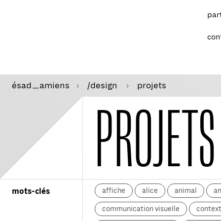
par
con
ésad
amiens
/design
projets
—
PROJETS
affiche
alice
animal
a
mots-clés
communication visuelle
context