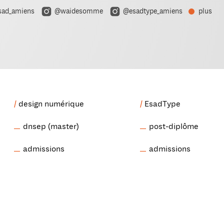
ad_amiens
@waidesomme
@esadtype_amiens
plus
design numérique
EsadType
dnsep (master)
post-diplôme
admissions
admissions