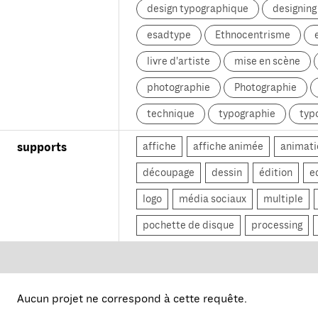
design typographique
designin
esadtype
Ethnocentrisme
livre d'artiste
mise en scène
photographie
Photographie
technique
typographie
typ
affiche
affiche animée
animati
supports
découpage
dessin
édition
e
logo
média sociaux
multiple
pochette de disque
processing
Aucun projet ne correspond à cette requête.