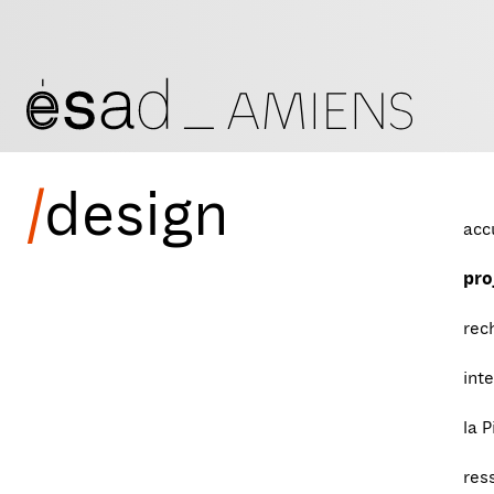
/
design
acc
pro
rec
int
la P
res