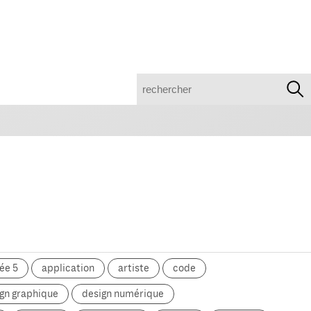
recherche
ée 5
application
artiste
code
gn graphique
design numérique