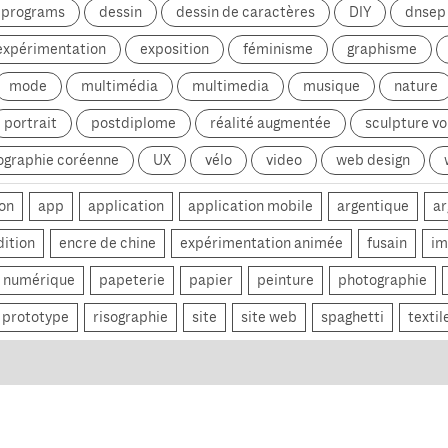
g programs
dessin
dessin de caractères
DIY
dnsep
expérimentation
exposition
féminisme
graphisme
mode
multimédia
multimedia
musique
nature
portrait
postdiplome
réalité augmentée
sculpture v
ographie coréenne
UX
vélo
video
web design
on
app
application
application mobile
argentique
ar
dition
encre de chine
expérimentation animée
fusain
im
numérique
papeterie
papier
peinture
photographie
prototype
risographie
site
site web
spaghetti
textil