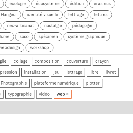
écologie
écosystème
édition
erasmus
Hangeul
identité visuelle
lettrage
lettres
néo-artisanat
nostalgie
pédagogie
olume
soso
spécimen
système graphique
webdesign
workshop
gile
collage
composition
couverture
crayon
pression
installation
jeu
lettrage
libre
livret
Photographie
plateforme numérique
plotter
e
typographie
vidéo
web