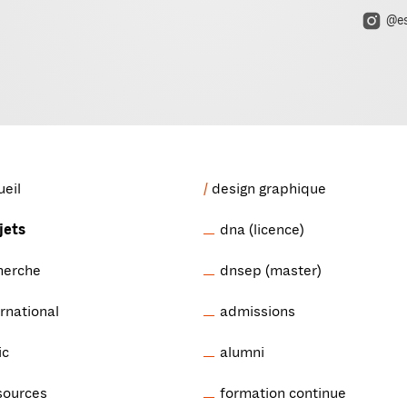
@es
ueil
design graphique
jets
dna (licence)
herche
dnsep (master)
ernational
admissions
ic
alumni
sources
formation continue