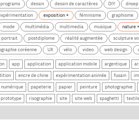
g programs
dessin
dessin de caractères
DIY
dnsep
expérimentation
exposition
féminisme
graphisme
mode
multimédia
multimedia
musique
nature
portrait
postdiplome
réalité augmentée
sculpture v
ographie coréenne
UX
vélo
video
web design
on
app
application
application mobile
argentique
ar
dition
encre de chine
expérimentation animée
fusain
im
numérique
papeterie
papier
peinture
photographie
prototype
risographie
site
site web
spaghetti
textil