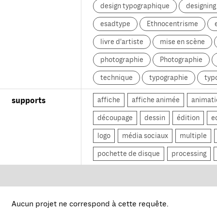
design typographique
designin
esadtype
Ethnocentrisme
livre d'artiste
mise en scène
photographie
Photographie
technique
typographie
typ
affiche
affiche animée
animati
supports
découpage
dessin
édition
e
logo
média sociaux
multiple
pochette de disque
processing
Aucun projet ne correspond à cette requête.