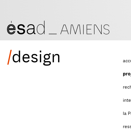
/
design
acc
pro
rec
int
la P
res