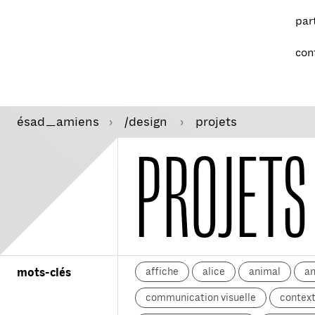
par
con
ésad
amiens
/design
projets
—
PROJETS
affiche
alice
animal
a
mots-clés
communication visuelle
context