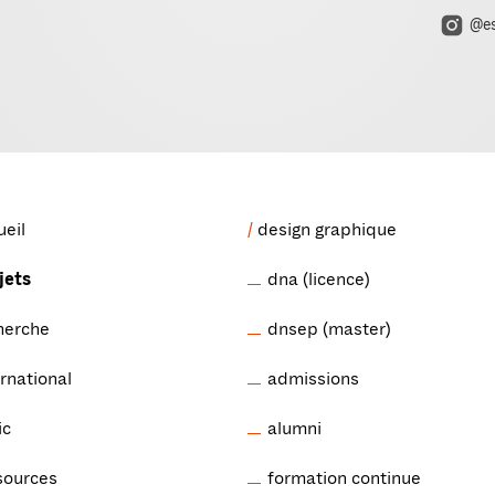
@es
ueil
design graphique
jets
dna (licence)
herche
dnsep (master)
ernational
admissions
ic
alumni
sources
formation continue