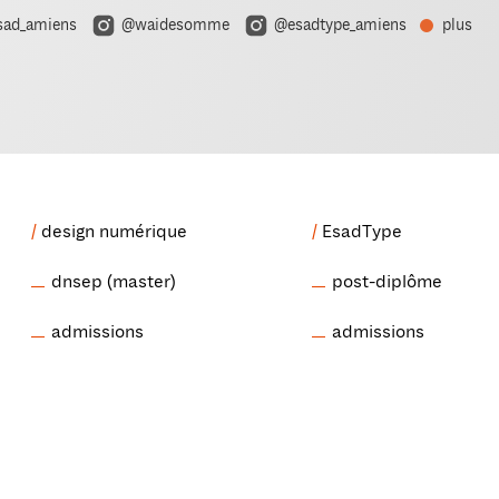
ad_amiens
@waidesomme
@esadtype_amiens
plus
design numérique
EsadType
dnsep (master)
post-diplôme
admissions
admissions