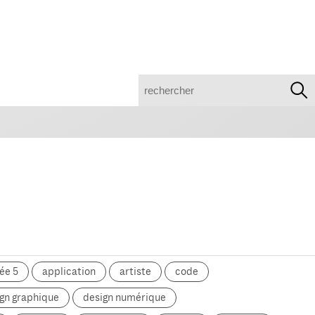
recherche
ée 5
application
artiste
code
gn graphique
design numérique