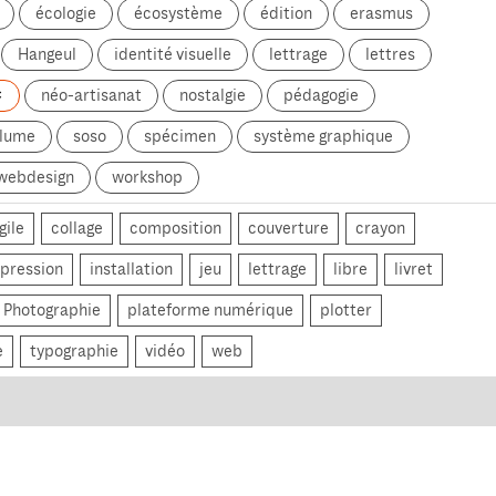
écologie
écosystème
édition
erasmus
Hangeul
identité visuelle
lettrage
lettres
néo-artisanat
nostalgie
pédagogie
olume
soso
spécimen
système graphique
webdesign
workshop
gile
collage
composition
couverture
crayon
pression
installation
jeu
lettrage
libre
livret
Photographie
plateforme numérique
plotter
e
typographie
vidéo
web