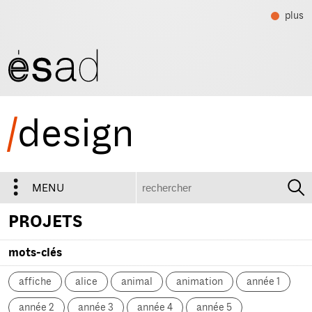
plus
/
design
recherche
MENU
PROJETS
mots-clés
affiche
alice
animal
animation
année 1
année 2
année 3
année 4
année 5