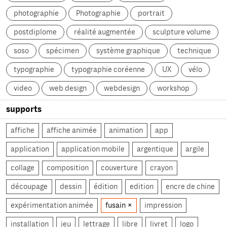
photographie
Photographie
portrait
postdiplome
réalité augmentée
sculpture volume
soso
spécimen
système graphique
technique
typographie
typographie coréenne
UX
vélo
video
web design
webdesign
workshop
supports
affiche
affiche animée
animation
app
application
application mobile
argentique
argile
collage
composition
couverture
crayon
découpage
dessin
édition
edition
encre de chine
expérimentation animée
fusain
impression
installation
jeu
lettrage
libre
livret
logo