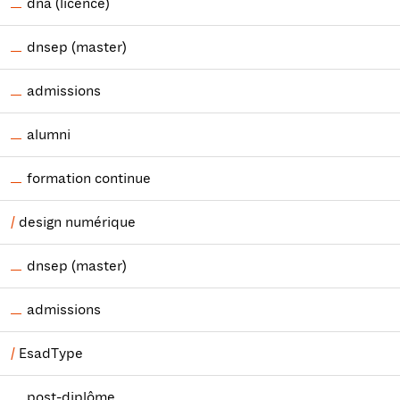
dna (licence)
dnsep (master)
admissions
alumni
formation continue
design numérique
dnsep (master)
admissions
EsadType
post-diplôme