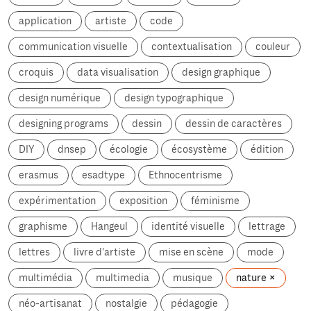
application
artiste
code
communication visuelle
contextualisation
couleur
croquis
data visualisation
design graphique
design numérique
design typographique
designing programs
dessin
dessin de caractères
DIY
dnsep
écologie
écosystème
édition
erasmus
esadtype
Ethnocentrisme
expérimentation
exposition
féminisme
graphisme
Hangeul
identité visuelle
lettrage
lettres
livre d'artiste
mise en scène
mode
multimédia
multimedia
musique
nature
néo-artisanat
nostalgie
pédagogie