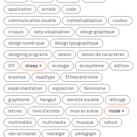
application
artiste
code
communication visuelle
contextualisation
couleur
croquis
data visualisation
design graphique
design numérique
design typographique
designing programs
dessin
dessin de caractères
DIY
dnsep
écologie
écosystème
édition
erasmus
esadtype
Ethnocentrisme
expérimentation
exposition
féminisme
graphisme
Hangeul
identité visuelle
lettrage
lettres
livre d'artiste
mise en scène
mode
multimédia
multimedia
musique
nature
néo-artisanat
nostalgie
pédagogie