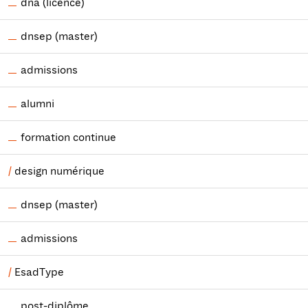
dna (licence)
dnsep (master)
admissions
alumni
formation continue
design numérique
dnsep (master)
admissions
EsadType
post-diplôme