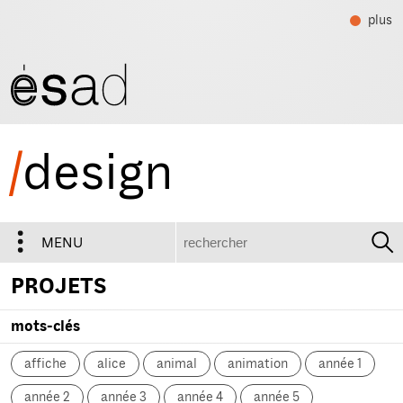
plus
/
design
recherche
MENU
PROJETS
mots-clés
affiche
alice
animal
animation
année 1
année 2
année 3
année 4
année 5