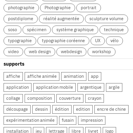
photographie
Photographie
portrait
postdiplome
réalité augmentée
sculpture volume
soso
spécimen
système graphique
technique
typographie
typographie coréenne
UX
vélo
video
web design
webdesign
workshop
supports
affiche
affiche animée
animation
app
application
application mobile
argentique
argile
collage
composition
couverture
crayon
découpage
dessin
édition
edition
encre de chine
expérimentation animée
fusain
impression
installation
jeu
lettrage
libre
livret
logo