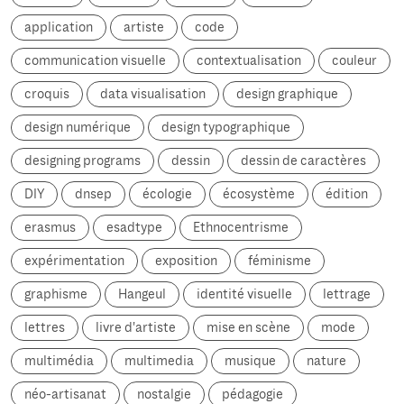
application
artiste
code
communication visuelle
contextualisation
couleur
croquis
data visualisation
design graphique
design numérique
design typographique
designing programs
dessin
dessin de caractères
DIY
dnsep
écologie
écosystème
édition
erasmus
esadtype
Ethnocentrisme
expérimentation
exposition
féminisme
graphisme
Hangeul
identité visuelle
lettrage
lettres
livre d'artiste
mise en scène
mode
multimédia
multimedia
musique
nature
néo-artisanat
nostalgie
pédagogie