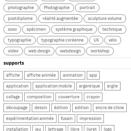
photographie
Photographie
portrait
postdiplome
réalité augmentée
sculpture volume
soso
spécimen
système graphique
technique
typographie
typographie coréenne
UX
vélo
video
web design
webdesign
workshop
supports
affiche
affiche animée
animation
app
application
application mobile
argentique
argile
collage
composition
couverture
crayon
découpage
dessin
édition
edition
encre de chine
expérimentation animée
fusain
impression
installation
jeu
lettrage
libre
livret
logo