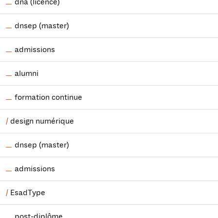
dna (licence)
dnsep (master)
admissions
alumni
formation continue
design numérique
dnsep (master)
admissions
EsadType
post-diplôme