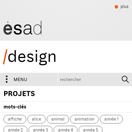
plus
/
design
recherche
MENU
PROJETS
mots-clés
affiche
alice
animal
animation
année 1
année 2
année 3
année 4
année 5