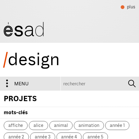
plus
/
design
recherche
MENU
PROJETS
mots-clés
affiche
alice
animal
animation
année 1
année 2
année 3
année 4
année 5