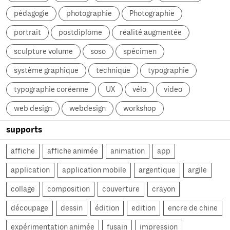
pédagogie
photographie
Photographie
portrait
postdiplome
réalité augmentée
sculpture volume
soso
spécimen
système graphique
technique
typographie
typographie coréenne
UX
vélo
video
web design
webdesign
workshop
supports
affiche
affiche animée
animation
app
application
application mobile
argentique
argile
collage
composition
couverture
crayon
découpage
dessin
édition
edition
encre de chine
expérimentation animée
fusain
impression