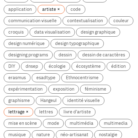
application
artiste
code
communication visuelle
contextualisation
couleur
croquis
data visualisation
design graphique
design numérique
design typographique
designing programs
dessin
dessin de caractères
DIY
dnsep
écologie
écosystème
édition
erasmus
esadtype
Ethnocentrisme
expérimentation
exposition
féminisme
graphisme
Hangeul
identité visuelle
lettrage
lettres
livre d'artiste
mise en scène
mode
multimédia
multimedia
musique
nature
néo-artisanat
nostalgie