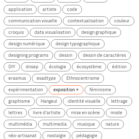
application
artiste
code
communication visuelle
contextualisation
couleur
croquis
data visualisation
design graphique
design numérique
design typographique
designing programs
dessin
dessin de caractères
DIY
dnsep
écologie
écosystème
édition
erasmus
esadtype
Ethnocentrisme
expérimentation
exposition
féminisme
graphisme
Hangeul
identité visuelle
lettrage
lettres
livre d'artiste
mise en scène
mode
multimédia
multimedia
musique
nature
néo-artisanat
nostalgie
pédagogie