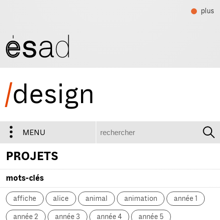
plus
/
design
recherche
MENU
PROJETS
mots-clés
affiche
alice
animal
animation
année 1
année 2
année 3
année 4
année 5