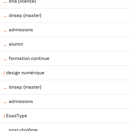
dna (licence)
dnsep (master)
admissions
alumni
formation continue
design numérique
dnsep (master)
admissions
EsadType
post-diplôme