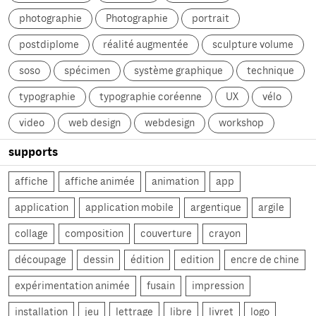
photographie
Photographie
portrait
postdiplome
réalité augmentée
sculpture volume
soso
spécimen
système graphique
technique
typographie
typographie coréenne
UX
vélo
video
web design
webdesign
workshop
supports
affiche
affiche animée
animation
app
application
application mobile
argentique
argile
collage
composition
couverture
crayon
découpage
dessin
édition
edition
encre de chine
expérimentation animée
fusain
impression
installation
jeu
lettrage
libre
livret
logo