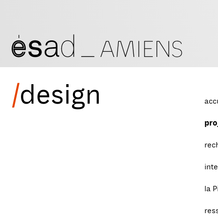
/
design
acc
pro
rec
int
la P
res