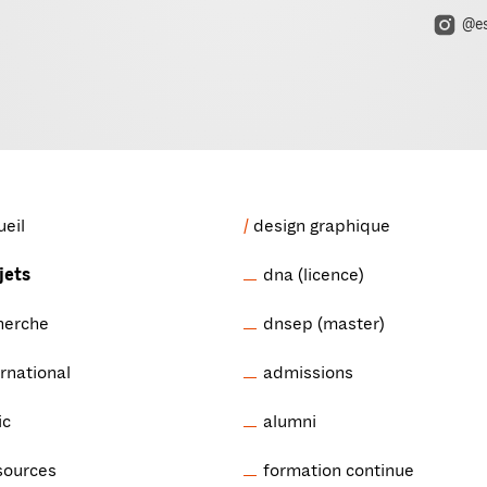
@es
ueil
design graphique
jets
dna (licence)
herche
dnsep (master)
ernational
admissions
ic
alumni
sources
formation continue