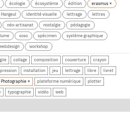
écologie
écosystème
édition
erasmus
Hangeul
identité visuelle
lettrage
lettres
néo-artisanat
nostalgie
pédagogie
olume
soso
spécimen
système graphique
webdesign
workshop
gile
collage
composition
couverture
crayon
pression
installation
jeu
lettrage
libre
livret
Photographie
plateforme numérique
plotter
e
typographie
vidéo
web