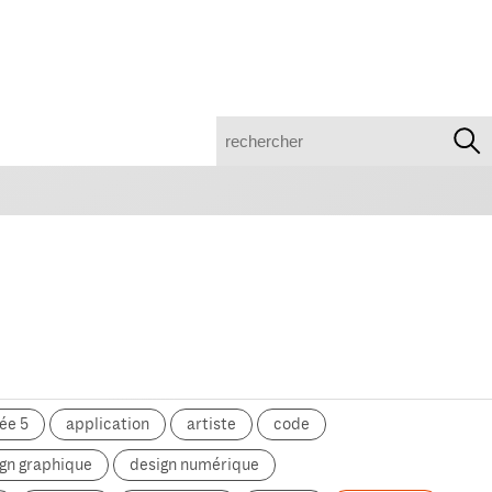
recherche
ée 5
application
artiste
code
gn graphique
design numérique