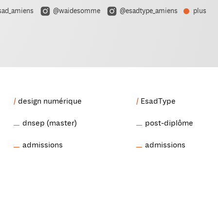
ad_amiens
@waidesomme
@esadtype_amiens
plus
design numérique
EsadType
dnsep (master)
post-diplôme
admissions
admissions