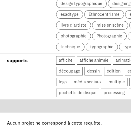
design typographique
designin
esadtype
Ethnocentrisme
livre d'artiste
mise en scène
photographie
Photographie
technique
typographie
typ
affiche
affiche animée
animati
supports
découpage
dessin
édition
e
logo
média sociaux
multiple
pochette de disque
processing
Aucun projet ne correspond à cette requête.