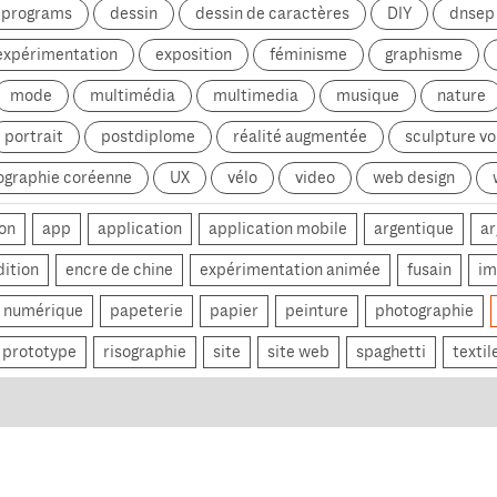
g programs
dessin
dessin de caractères
DIY
dnsep
expérimentation
exposition
féminisme
graphisme
mode
multimédia
multimedia
musique
nature
portrait
postdiplome
réalité augmentée
sculpture v
ographie coréenne
UX
vélo
video
web design
on
app
application
application mobile
argentique
ar
dition
encre de chine
expérimentation animée
fusain
im
numérique
papeterie
papier
peinture
photographie
prototype
risographie
site
site web
spaghetti
textil