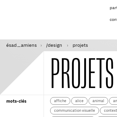
par
con
ésad
amiens
/design
projets
—
PROJETS
affiche
alice
animal
a
mots-clés
communication visuelle
context