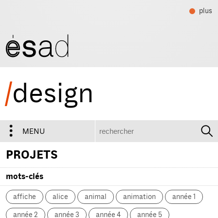
plus
/
design
recherche
MENU
PROJETS
mots-clés
affiche
alice
animal
animation
année 1
année 2
année 3
année 4
année 5