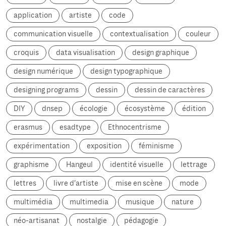
application
artiste
code
communication visuelle
contextualisation
couleur
croquis
data visualisation
design graphique
design numérique
design typographique
designing programs
dessin
dessin de caractères
DIY
dnsep
écologie
écosystème
édition
erasmus
esadtype
Ethnocentrisme
expérimentation
exposition
féminisme
graphisme
Hangeul
identité visuelle
lettrage
lettres
livre d'artiste
mise en scène
mode
multimédia
multimedia
musique
nature
néo-artisanat
nostalgie
pédagogie