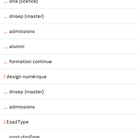
dna (licence)
dnsep (master)
admissions
alumni
formation continue
design numérique
dnsep (master)
admissions
EsadType
post-diplôme