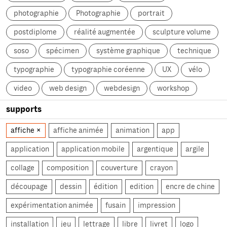
photographie
Photographie
portrait
postdiplome
réalité augmentée
sculpture volume
soso
spécimen
système graphique
technique
typographie
typographie coréenne
UX
vélo
video
web design
webdesign
workshop
supports
affiche
affiche animée
animation
app
application
application mobile
argentique
argile
collage
composition
couverture
crayon
découpage
dessin
édition
edition
encre de chine
expérimentation animée
fusain
impression
installation
jeu
lettrage
libre
livret
logo