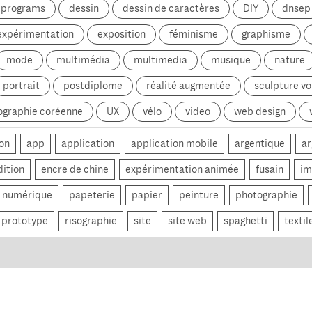
g programs
dessin
dessin de caractères
DIY
dnsep
expérimentation
exposition
féminisme
graphisme
mode
multimédia
multimedia
musique
nature
portrait
postdiplome
réalité augmentée
sculpture v
ographie coréenne
UX
vélo
video
web design
on
app
application
application mobile
argentique
ar
dition
encre de chine
expérimentation animée
fusain
im
numérique
papeterie
papier
peinture
photographie
prototype
risographie
site
site web
spaghetti
textil