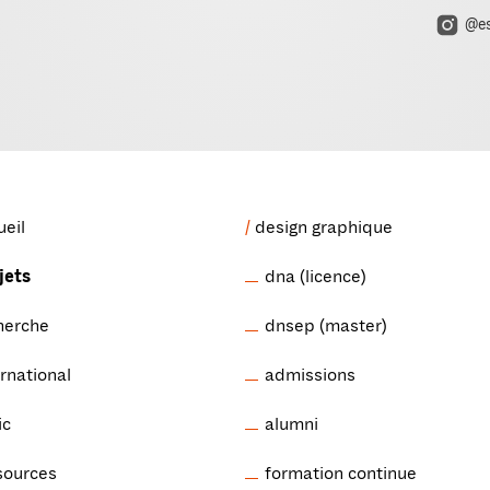
@es
ueil
design graphique
jets
dna (licence)
herche
dnsep (master)
ernational
admissions
ic
alumni
sources
formation continue