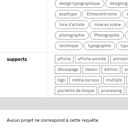
design typographique
designin
esadtype
Ethnocentrisme
livre d'artiste
mise en scène
photographie
Photographie
technique
typographie
typ
affiche
affiche animée
animati
supports
découpage
dessin
édition
e
logo
média sociaux
multiple
pochette de disque
processing
Aucun projet ne correspond à cette requête.