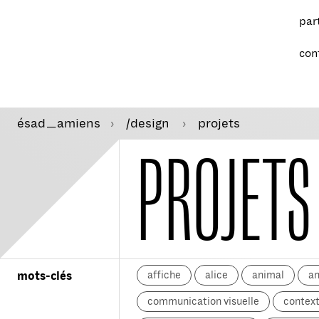
par
con
ésad
amiens
/design
projets
—
PROJETS
affiche
alice
animal
a
mots-clés
communication visuelle
context