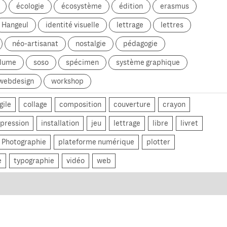
écologie
écosystème
édition
erasmus
Hangeul
identité visuelle
lettrage
lettres
néo-artisanat
nostalgie
pédagogie
olume
soso
spécimen
système graphique
webdesign
workshop
gile
collage
composition
couverture
crayon
pression
installation
jeu
lettrage
libre
livret
Photographie
plateforme numérique
plotter
e
typographie
vidéo
web