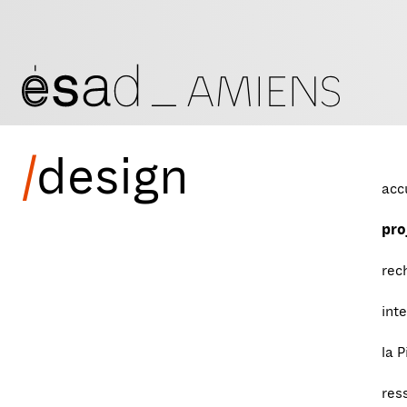
/
design
acc
pro
rec
int
la P
res