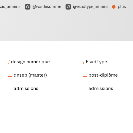
ad_amiens
@waidesomme
@esadtype_amiens
plus
design numérique
EsadType
dnsep (master)
post-diplôme
admissions
admissions