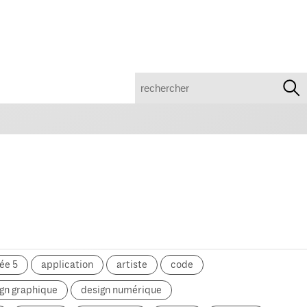
recherche
ée 5
application
artiste
code
gn graphique
design numérique