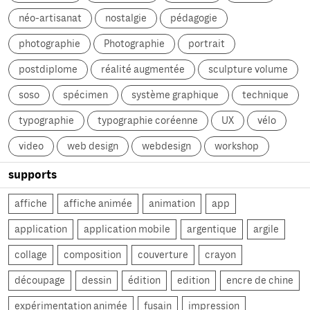
néo-artisanat
nostalgie
pédagogie
photographie
Photographie
portrait
postdiplome
réalité augmentée
sculpture volume
soso
spécimen
système graphique
technique
typographie
typographie coréenne
UX
vélo
video
web design
webdesign
workshop
supports
affiche
affiche animée
animation
app
application
application mobile
argentique
argile
collage
composition
couverture
crayon
découpage
dessin
édition
edition
encre de chine
expérimentation animée
fusain
impression