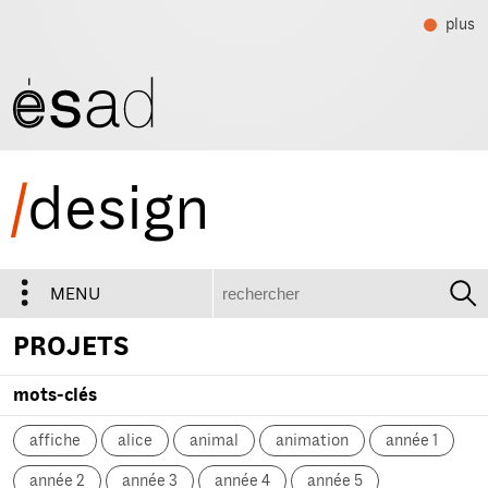
plus
/
design
recherche
MENU
PROJETS
mots-clés
affiche
alice
animal
animation
année 1
année 2
année 3
année 4
année 5