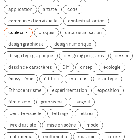
application
artiste
code
communication visuelle
contextualisation
couleur
croquis
data visualisation
design graphique
design numérique
design typographique
designing programs
dessin
dessin de caractères
DIY
dnsep
écologie
écosystème
édition
erasmus
esadtype
Ethnocentrisme
expérimentation
exposition
féminisme
graphisme
Hangeul
identité visuelle
lettrage
lettres
livre d'artiste
mise en scène
mode
multimédia
multimedia
musique
nature