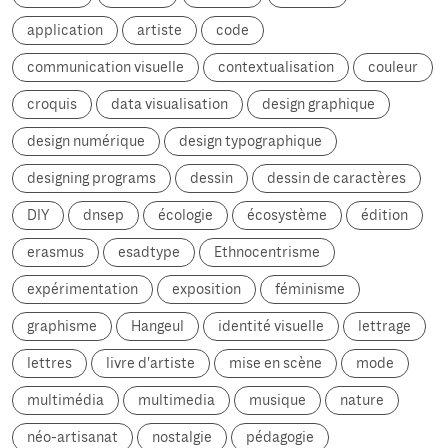
application
artiste
code
communication visuelle
contextualisation
couleur
croquis
data visualisation
design graphique
design numérique
design typographique
designing programs
dessin
dessin de caractères
DIY
dnsep
écologie
écosystème
édition
erasmus
esadtype
Ethnocentrisme
expérimentation
exposition
féminisme
graphisme
Hangeul
identité visuelle
lettrage
lettres
livre d'artiste
mise en scène
mode
multimédia
multimedia
musique
nature
néo-artisanat
nostalgie
pédagogie