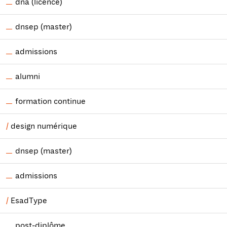
dna (licence)
dnsep (master)
admissions
alumni
formation continue
design numérique
dnsep (master)
admissions
EsadType
post-diplôme