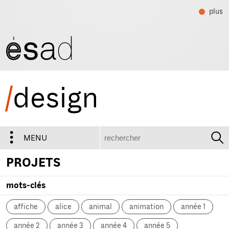
plus
/
design
recherche
MENU
PROJETS
mots-clés
affiche
alice
animal
animation
année 1
année 2
année 3
année 4
année 5