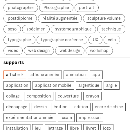
photographie
Photographie
portrait
postdiplome
réalité augmentée
sculpture volume
soso
spécimen
système graphique
technique
typographie
typographie coréenne
UX
vélo
video
web design
webdesign
workshop
supports
affiche
affiche animée
animation
app
application
application mobile
argentique
argile
collage
composition
couverture
crayon
découpage
dessin
édition
edition
encre de chine
expérimentation animée
fusain
impression
installation
jeu
lettrage
libre
livret
logo