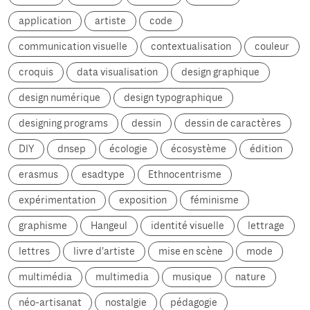
application
artiste
code
communication visuelle
contextualisation
couleur
croquis
data visualisation
design graphique
design numérique
design typographique
designing programs
dessin
dessin de caractères
DIY
dnsep
écologie
écosystème
édition
erasmus
esadtype
Ethnocentrisme
expérimentation
exposition
féminisme
graphisme
Hangeul
identité visuelle
lettrage
lettres
livre d'artiste
mise en scène
mode
multimédia
multimedia
musique
nature
néo-artisanat
nostalgie
pédagogie