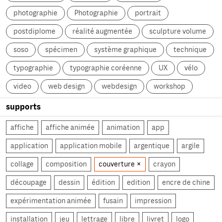
photographie
Photographie
portrait
postdiplome
réalité augmentée
sculpture volume
soso
spécimen
système graphique
technique
typographie
typographie coréenne
UX
vélo
video
web design
webdesign
workshop
supports
affiche
affiche animée
animation
app
application
application mobile
argentique
argile
collage
composition
couverture
crayon
découpage
dessin
édition
edition
encre de chine
expérimentation animée
fusain
impression
installation
jeu
lettrage
libre
livret
logo