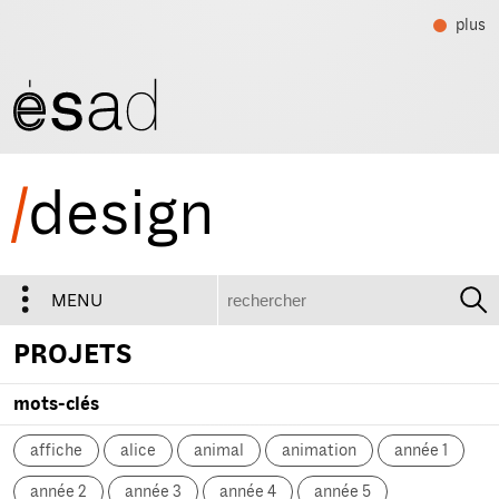
plus
/
design
recherche
MENU
PROJETS
mots-clés
affiche
alice
animal
animation
année 1
année 2
année 3
année 4
année 5