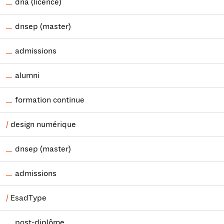
dna (licence)
dnsep (master)
admissions
alumni
formation continue
design numérique
dnsep (master)
admissions
EsadType
post-diplôme