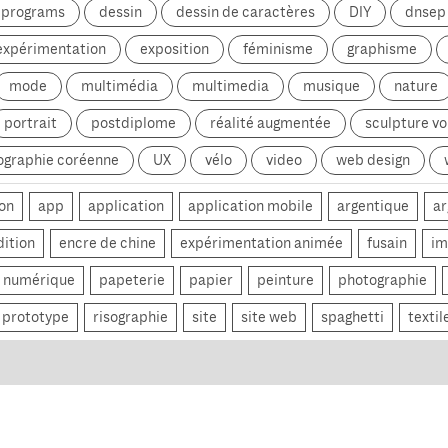
g programs
dessin
dessin de caractères
DIY
dnsep
expérimentation
exposition
féminisme
graphisme
mode
multimédia
multimedia
musique
nature
portrait
postdiplome
réalité augmentée
sculpture v
ographie coréenne
UX
vélo
video
web design
on
app
application
application mobile
argentique
ar
dition
encre de chine
expérimentation animée
fusain
im
numérique
papeterie
papier
peinture
photographie
prototype
risographie
site
site web
spaghetti
textil