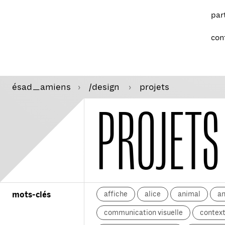
par
con
ésad
amiens
/design
projets
—
PROJETS
affiche
alice
animal
a
mots-clés
communication visuelle
context