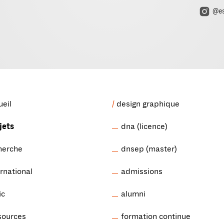
@es
ueil
design graphique
jets
dna (licence)
herche
dnsep (master)
ernational
admissions
ic
alumni
sources
formation continue