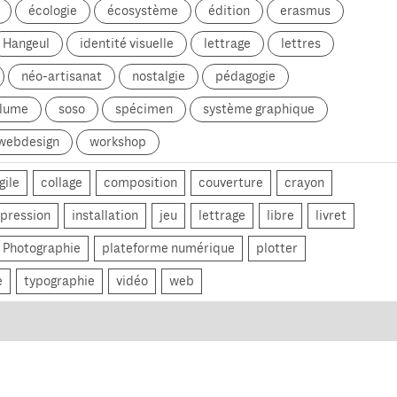
écologie
écosystème
édition
erasmus
Hangeul
identité visuelle
lettrage
lettres
néo-artisanat
nostalgie
pédagogie
olume
soso
spécimen
système graphique
webdesign
workshop
gile
collage
composition
couverture
crayon
pression
installation
jeu
lettrage
libre
livret
Photographie
plateforme numérique
plotter
e
typographie
vidéo
web