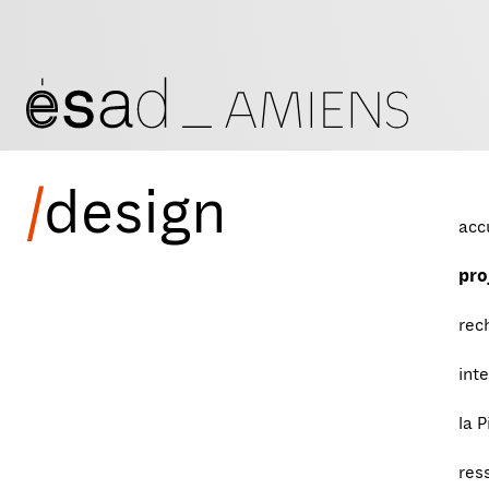
/
design
acc
pro
rec
int
la P
res