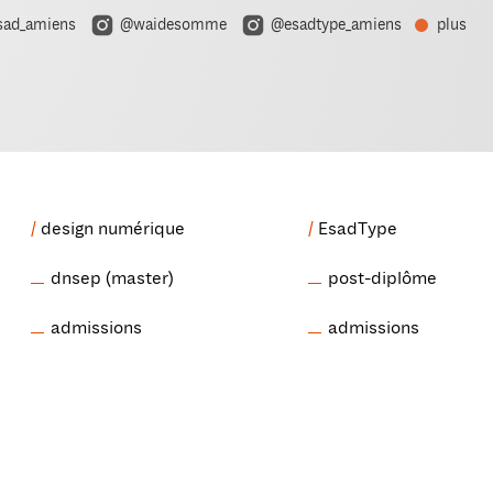
ad_amiens
@waidesomme
@esadtype_amiens
plus
design numérique
EsadType
dnsep (master)
post-diplôme
admissions
admissions