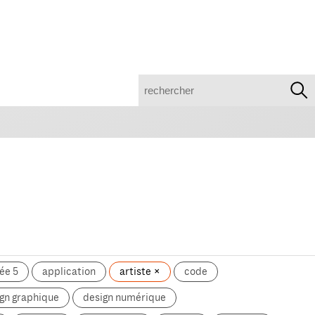
recherche
ée 5
application
artiste
code
gn graphique
design numérique