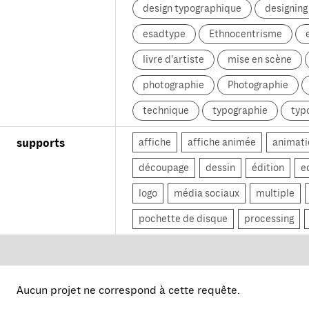
design typographique
designin
esadtype
Ethnocentrisme
livre d'artiste
mise en scène
photographie
Photographie
technique
typographie
typ
affiche
affiche animée
animati
supports
découpage
dessin
édition
e
logo
média sociaux
multiple
pochette de disque
processing
Aucun projet ne correspond à cette requête.