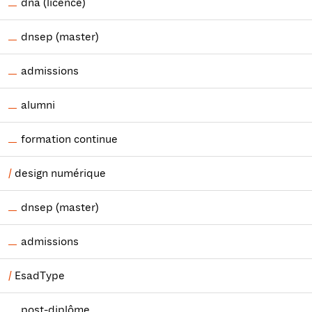
dna (licence)
dnsep (master)
admissions
alumni
formation continue
design numérique
dnsep (master)
admissions
EsadType
post-diplôme