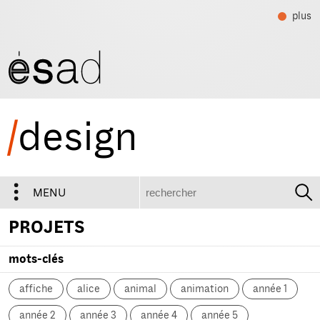
plus
/
design
recherche
MENU
PROJETS
mots-clés
affiche
alice
animal
animation
année 1
année 2
année 3
année 4
année 5