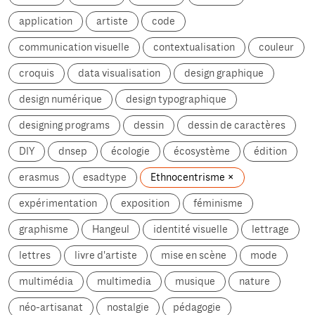
application
artiste
code
communication visuelle
contextualisation
couleur
croquis
data visualisation
design graphique
design numérique
design typographique
designing programs
dessin
dessin de caractères
DIY
dnsep
écologie
écosystème
édition
erasmus
esadtype
Ethnocentrisme
expérimentation
exposition
féminisme
graphisme
Hangeul
identité visuelle
lettrage
lettres
livre d'artiste
mise en scène
mode
multimédia
multimedia
musique
nature
néo-artisanat
nostalgie
pédagogie