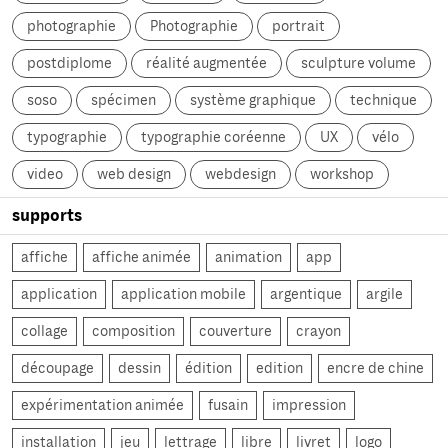
photographie
Photographie
portrait
postdiplome
réalité augmentée
sculpture volume
soso
spécimen
système graphique
technique
typographie
typographie coréenne
UX
vélo
video
web design
webdesign
workshop
supports
affiche
affiche animée
animation
app
application
application mobile
argentique
argile
collage
composition
couverture
crayon
découpage
dessin
édition
edition
encre de chine
expérimentation animée
fusain
impression
installation
jeu
lettrage
libre
livret
logo