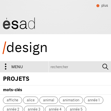
plus
/
design
recherche
MENU
PROJETS
mots-clés
affiche
alice
animal
animation
année 1
année 2
année 3
année 4
année 5