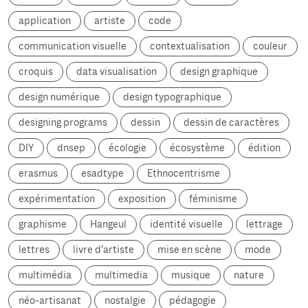
application
artiste
code
communication visuelle
contextualisation
couleur
croquis
data visualisation
design graphique
design numérique
design typographique
designing programs
dessin
dessin de caractères
DIY
dnsep
écologie
écosystème
édition
erasmus
esadtype
Ethnocentrisme
expérimentation
exposition
féminisme
graphisme
Hangeul
identité visuelle
lettrage
lettres
livre d'artiste
mise en scène
mode
multimédia
multimedia
musique
nature
néo-artisanat
nostalgie
pédagogie