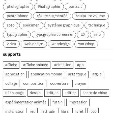
photographie
Photographie
portrait
postdiplome
réalité augmentée
sculpture volume
soso
spécimen
système graphique
technique
typographie
typographie coréenne
UX
vélo
video
web design
webdesign
workshop
supports
affiche
affiche animée
animation
app
application
application mobile
argentique
argile
collage
composition
couverture
crayon
découpage
dessin
édition
edition
encre de chine
expérimentation animée
fusain
impression
installation
jeu
lettrage
libre
livret
logo