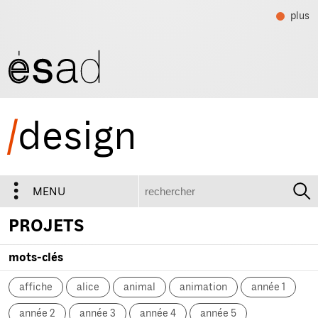
plus
/
design
recherche
MENU
PROJETS
mots-clés
affiche
alice
animal
animation
année 1
année 2
année 3
année 4
année 5