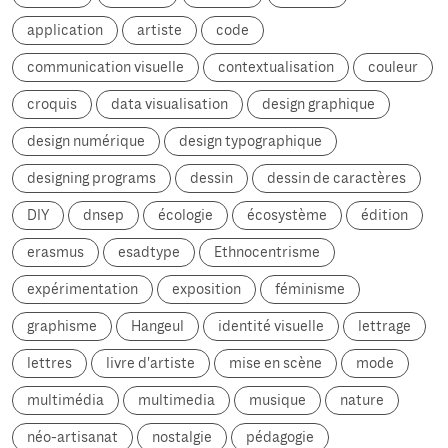
application
artiste
code
communication visuelle
contextualisation
couleur
croquis
data visualisation
design graphique
design numérique
design typographique
designing programs
dessin
dessin de caractères
DIY
dnsep
écologie
écosystème
édition
erasmus
esadtype
Ethnocentrisme
expérimentation
exposition
féminisme
graphisme
Hangeul
identité visuelle
lettrage
lettres
livre d'artiste
mise en scène
mode
multimédia
multimedia
musique
nature
néo-artisanat
nostalgie
pédagogie