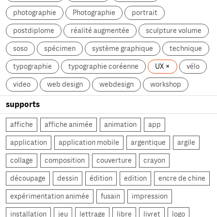
photographie
Photographie
portrait
postdiplome
réalité augmentée
sculpture volume
soso
spécimen
système graphique
technique
typographie
typographie coréenne
UX
vélo
video
web design
webdesign
workshop
supports
affiche
affiche animée
animation
app
application
application mobile
argentique
argile
collage
composition
couverture
crayon
découpage
dessin
édition
edition
encre de chine
expérimentation animée
fusain
impression
installation
jeu
lettrage
libre
livret
logo