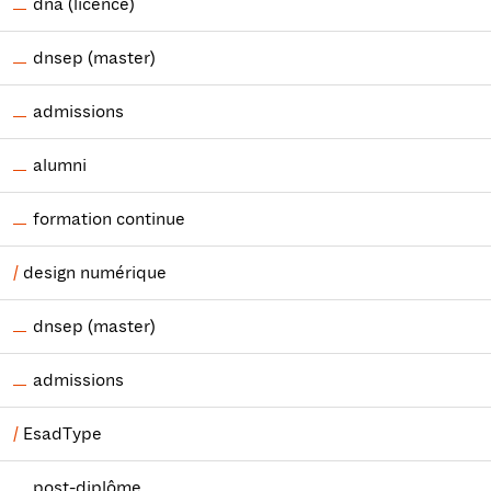
dna (licence)
dnsep (master)
admissions
alumni
formation continue
design numérique
dnsep (master)
admissions
EsadType
post-diplôme