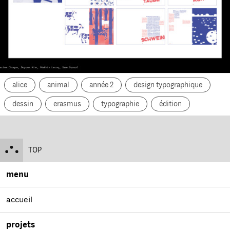
alice
animal
année 2
design typographique
dessin
erasmus
typographie
édition
TOP
menu
accueil
projets