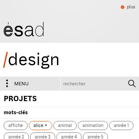
plus
/
design
recherche
MENU
PROJETS
mots-clés
affiche
alice
animal
animation
année 1
année 2
année 3
année 4
année 5