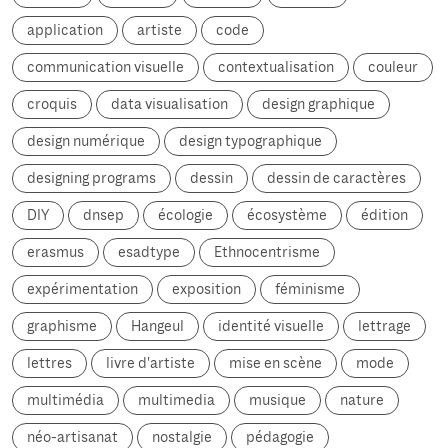
application
artiste
code
communication visuelle
contextualisation
couleur
croquis
data visualisation
design graphique
design numérique
design typographique
designing programs
dessin
dessin de caractères
DIY
dnsep
écologie
écosystème
édition
erasmus
esadtype
Ethnocentrisme
expérimentation
exposition
féminisme
graphisme
Hangeul
identité visuelle
lettrage
lettres
livre d'artiste
mise en scène
mode
multimédia
multimedia
musique
nature
néo-artisanat
nostalgie
pédagogie