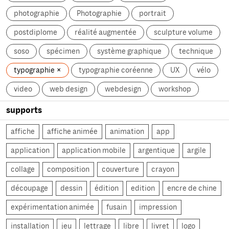
photographie
Photographie
portrait
postdiplome
réalité augmentée
sculpture volume
soso
spécimen
système graphique
technique
typographie
typographie coréenne
UX
vélo
video
web design
webdesign
workshop
supports
affiche
affiche animée
animation
app
application
application mobile
argentique
argile
collage
composition
couverture
crayon
découpage
dessin
édition
edition
encre de chine
expérimentation animée
fusain
impression
installation
jeu
lettrage
libre
livret
logo