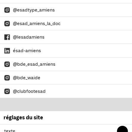
@esadtype_amiens
@esad_amiens_la_doc
@lesadamiens
ésad-amiens
@bde_esad_amiens
@bde_waide
@clubfootesad
réglages du site
texte