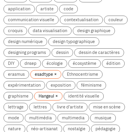
application
artiste
code
communication visuelle
contextualisation
couleur
croquis
data visualisation
design graphique
design numérique
design typographique
designing programs
dessin
dessin de caractères
DIY
dnsep
écologie
écosystème
édition
erasmus
esadtype
Ethnocentrisme
expérimentation
exposition
féminisme
graphisme
Hangeul
identité visuelle
lettrage
lettres
livre d'artiste
mise en scène
mode
multimédia
multimedia
musique
nature
néo-artisanat
nostalgie
pédagogie