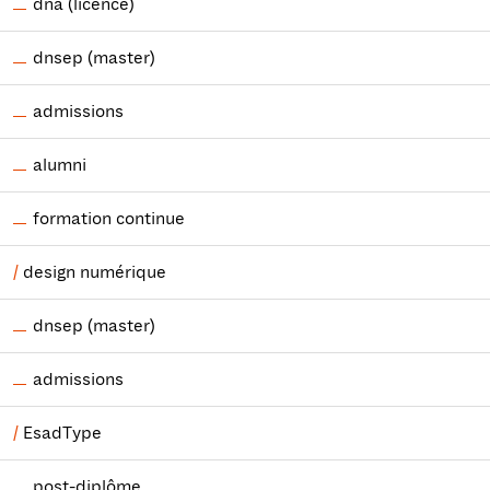
dna (licence)
dnsep (master)
admissions
alumni
formation continue
design numérique
dnsep (master)
admissions
EsadType
post-diplôme