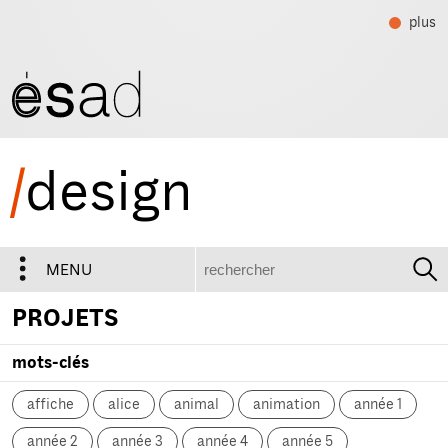
plus
/
design
recherche
MENU
PROJETS
mots-clés
affiche
alice
animal
animation
année 1
année 2
année 3
année 4
année 5