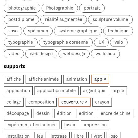
photographie
Photographie
portrait
postdiplome
réalité augmentée
sculpture volume
soso
spécimen
système graphique
technique
typographie
typographie coréenne
UX
vélo
video
web design
webdesign
workshop
supports
affiche
affiche animée
animation
app
application
application mobile
argentique
argile
collage
composition
couverture
crayon
découpage
dessin
édition
edition
encre de chine
expérimentation animée
fusain
impression
installation
jeu
lettrage
libre
livret
logo