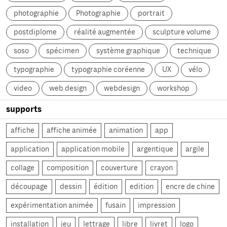
photographie
Photographie
portrait
postdiplome
réalité augmentée
sculpture volume
soso
spécimen
système graphique
technique
typographie
typographie coréenne
UX
vélo
video
web design
webdesign
workshop
supports
affiche
affiche animée
animation
app
application
application mobile
argentique
argile
collage
composition
couverture
crayon
découpage
dessin
édition
edition
encre de chine
expérimentation animée
fusain
impression
installation
jeu
lettrage
libre
livret
logo