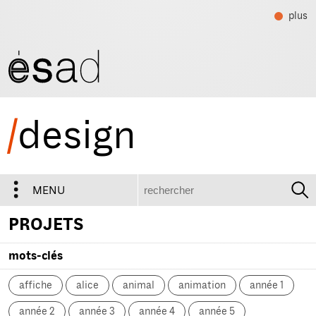
plus
/
design
recherche
MENU
PROJETS
mots-clés
affiche
alice
animal
animation
année 1
année 2
année 3
année 4
année 5