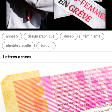
année 5
design graphique
dnsep
féminisme
identité visuelle
édition
Lettres ornées