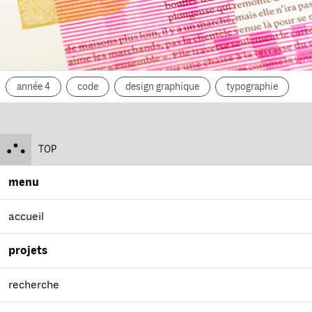
année 4
code
design graphique
typographie
TOP
menu
accueil
projets
recherche