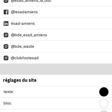
@esad_amiens_la_doc
@lesadamiens
ésad-amiens
@bde_esad_amiens
@bde_waide
@clubfootesad
réglages du site
texte
bloc