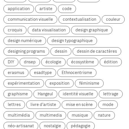
application
artiste
code
communication visuelle
contextualisation
couleur
croquis
data visualisation
design graphique
design numérique
design typographique
designing programs
dessin
dessin de caractères
DIY
dnsep
écologie
écosystème
édition
erasmus
esadtype
Ethnocentrisme
expérimentation
exposition
féminisme
graphisme
Hangeul
identité visuelle
lettrage
lettres
livre d'artiste
mise en scène
mode
multimédia
multimedia
musique
nature
néo-artisanat
nostalgie
pédagogie