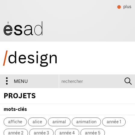
plus
/
design
recherche
MENU
PROJETS
mots-clés
affiche
alice
animal
animation
année 1
année 2
année 3
année 4
année 5