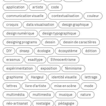
application
artiste
code
communication visuelle
contextualisation
couleur
croquis
data visualisation
design graphique
design numérique
design typographique
designing programs
dessin
dessin de caractères
DIY
dnsep
écologie
écosystème
édition
erasmus
esadtype
Ethnocentrisme
expérimentation
exposition
féminisme
graphisme
Hangeul
identité visuelle
lettrage
lettres
livre d'artiste
mise en scène
mode
multimédia
multimedia
musique
nature
néo-artisanat
nostalgie
pédagogie