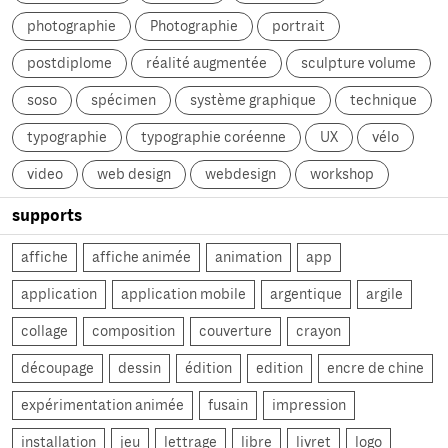
photographie
Photographie
portrait
postdiplome
réalité augmentée
sculpture volume
soso
spécimen
système graphique
technique
typographie
typographie coréenne
UX
vélo
video
web design
webdesign
workshop
supports
affiche
affiche animée
animation
app
application
application mobile
argentique
argile
collage
composition
couverture
crayon
découpage
dessin
édition
edition
encre de chine
expérimentation animée
fusain
impression
installation
jeu
lettrage
libre
livret
logo