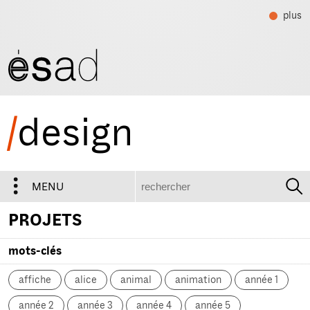
plus
/
design
recherche
MENU
PROJETS
mots-clés
affiche
alice
animal
animation
année 1
année 2
année 3
année 4
année 5