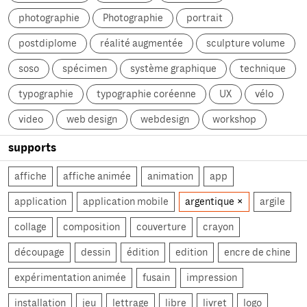
photographie
Photographie
portrait
postdiplome
réalité augmentée
sculpture volume
soso
spécimen
système graphique
technique
typographie
typographie coréenne
UX
vélo
video
web design
webdesign
workshop
supports
affiche
affiche animée
animation
app
application
application mobile
argentique
argile
collage
composition
couverture
crayon
découpage
dessin
édition
edition
encre de chine
expérimentation animée
fusain
impression
installation
jeu
lettrage
libre
livret
logo