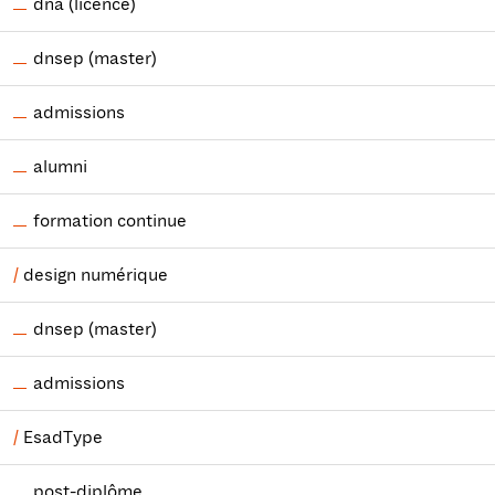
dna (licence)
dnsep (master)
admissions
alumni
formation continue
design numérique
dnsep (master)
admissions
EsadType
post-diplôme