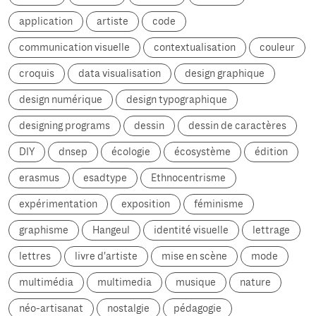
application
artiste
code
communication visuelle
contextualisation
couleur
croquis
data visualisation
design graphique
design numérique
design typographique
designing programs
dessin
dessin de caractères
DIY
dnsep
écologie
écosystème
édition
erasmus
esadtype
Ethnocentrisme
expérimentation
exposition
féminisme
graphisme
Hangeul
identité visuelle
lettrage
lettres
livre d'artiste
mise en scène
mode
multimédia
multimedia
musique
nature
néo-artisanat
nostalgie
pédagogie