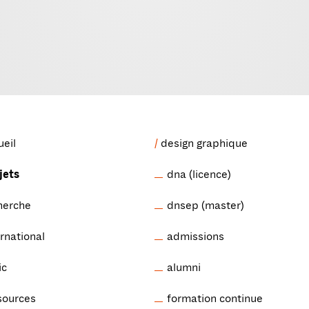
ueil
design graphique
jets
dna (licence)
herche
dnsep (master)
ernational
admissions
ic
alumni
sources
formation continue