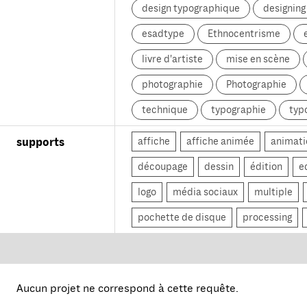
design typographique
designin
esadtype
Ethnocentrisme
livre d'artiste
mise en scène
photographie
Photographie
technique
typographie
typ
affiche
affiche animée
animati
supports
découpage
dessin
édition
e
logo
média sociaux
multiple
pochette de disque
processing
Aucun projet ne correspond à cette requête.