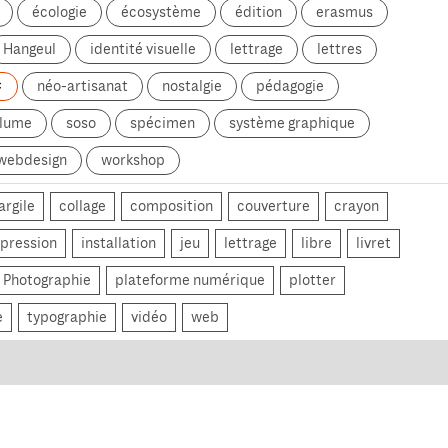
écologie
écosystème
édition
erasmus
Hangeul
identité visuelle
lettrage
lettres
néo-artisanat
nostalgie
pédagogie
olume
soso
spécimen
système graphique
webdesign
workshop
argile
collage
composition
couverture
crayon
pression
installation
jeu
lettrage
libre
livret
Photographie
plateforme numérique
plotter
e
typographie
vidéo
web