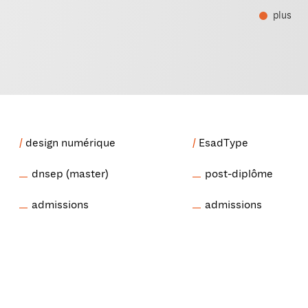
plus
design numérique
EsadType
dnsep (master)
post-diplôme
admissions
admissions