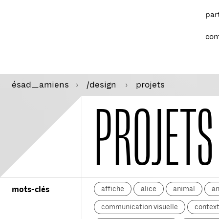
par
con
ésad
amiens
/design
projets
—
PROJETS
affiche
alice
animal
a
mots-clés
communication visuelle
context