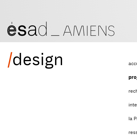
/
design
acc
pro
rec
int
la P
res