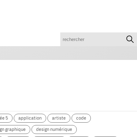
recherche
ée 5
application
artiste
code
gn graphique
design numérique