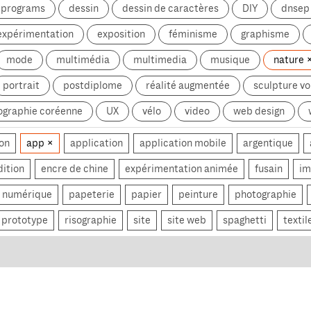
g programs
dessin
dessin de caractères
DIY
dnsep
expérimentation
exposition
féminisme
graphisme
mode
multimédia
multimedia
musique
nature
portrait
postdiplome
réalité augmentée
sculpture v
ographie coréenne
UX
vélo
video
web design
on
app
application
application mobile
argentique
dition
encre de chine
expérimentation animée
fusain
im
numérique
papeterie
papier
peinture
photographie
prototype
risographie
site
site web
spaghetti
textil