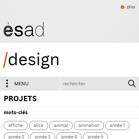
plus
/
design
recherche
MENU
PROJETS
mots-clés
affiche
alice
animal
animation
année 1
année 2
année 3
année 4
année 5