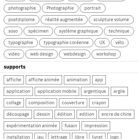
photographie
Photographie
portrait
postdiplome
réalité augmentée
sculpture volume
soso
spécimen
système graphique
technique
typographie
typographie coréenne
UX
vélo
video
web design
webdesign
workshop
supports
affiche
affiche animée
animation
app
application
application mobile
argentique
argile
collage
composition
couverture
crayon
découpage
dessin
édition
edition
encre de chine
expérimentation animée
fusain
impression
installation
jeu
lettrage
libre
livret
logo