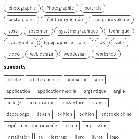
photographie
Photographie
portrait
postdiplome
réalité augmentée
sculpture volume
soso
spécimen
système graphique
technique
typographie
typographie coréenne
UX
vélo
video
web design
webdesign
workshop
supports
affiche
affiche animée
animation
app
application
application mobile
argentique
argile
collage
composition
couverture
crayon
découpage
dessin
édition
edition
encre de chine
expérimentation animée
fusain
impression
installation
jeu
lettrage
libre
livret
logo