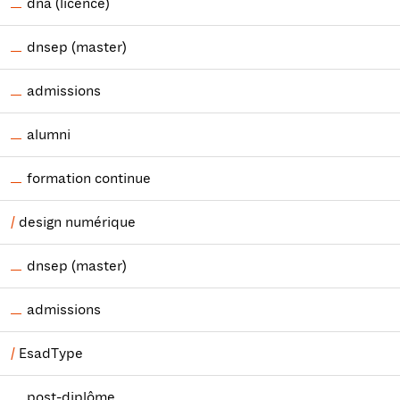
dna (licence)
dnsep (master)
admissions
alumni
formation continue
design numérique
dnsep (master)
admissions
EsadType
post-diplôme