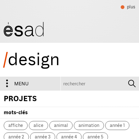
plus
/
design
recherche
MENU
PROJETS
mots-clés
affiche
alice
animal
animation
année 1
année 2
année 3
année 4
année 5