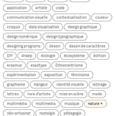
application
artiste
code
communication visuelle
contextualisation
couleur
croquis
data visualisation
design graphique
design numérique
design typographique
designing programs
dessin
dessin de caractères
DIY
dnsep
écologie
écosystème
édition
erasmus
esadtype
Ethnocentrisme
expérimentation
exposition
féminisme
graphisme
Hangeul
identité visuelle
lettrage
lettres
livre d'artiste
mise en scène
mode
multimédia
multimedia
musique
nature
néo-artisanat
nostalgie
pédagogie