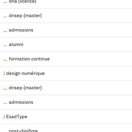
dna (licence)
dnsep (master)
admissions
alumni
formation continue
design numérique
dnsep (master)
admissions
EsadType
post-diplôme