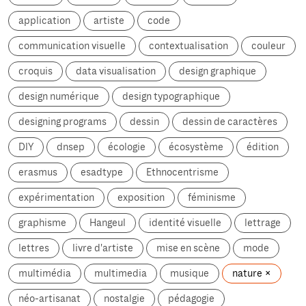
application
artiste
code
communication visuelle
contextualisation
couleur
croquis
data visualisation
design graphique
design numérique
design typographique
designing programs
dessin
dessin de caractères
DIY
dnsep
écologie
écosystème
édition
erasmus
esadtype
Ethnocentrisme
expérimentation
exposition
féminisme
graphisme
Hangeul
identité visuelle
lettrage
lettres
livre d'artiste
mise en scène
mode
multimédia
multimedia
musique
nature
néo-artisanat
nostalgie
pédagogie