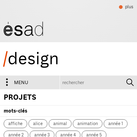
plus
/
design
recherche
MENU
PROJETS
mots-clés
affiche
alice
animal
animation
année 1
année 2
année 3
année 4
année 5