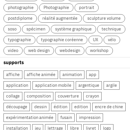
photographie
Photographie
portrait
postdiplome
réalité augmentée
sculpture volume
soso
spécimen
système graphique
technique
typographie
typographie coréenne
UX
vélo
video
web design
webdesign
workshop
supports
affiche
affiche animée
animation
app
application
application mobile
argentique
argile
collage
composition
couverture
crayon
découpage
dessin
édition
edition
encre de chine
expérimentation animée
fusain
impression
installation
jeu
lettrage
libre
livret
logo