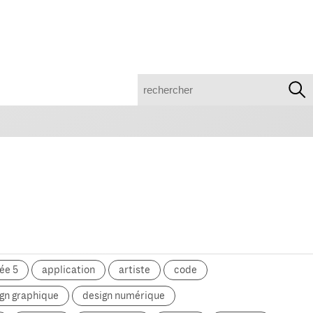
recherche
ée 5
application
artiste
code
gn graphique
design numérique