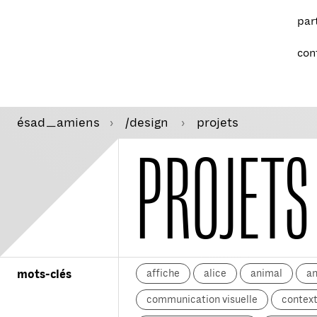
par
con
ésad
amiens
/design
projets
—
PROJETS
affiche
alice
animal
a
mots-clés
communication visuelle
context