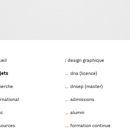
ueil
design graphique
jets
dna (licence)
herche
dnsep (master)
ernational
admissions
ic
alumni
sources
formation continue