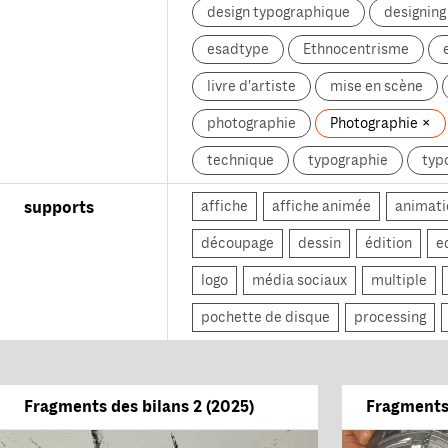
design typographique
designin
esadtype
Ethnocentrisme
livre d'artiste
mise en scène
photographie
Photographie
technique
typographie
typ
affiche
affiche animée
animati
supports
découpage
dessin
édition
e
logo
média sociaux
multiple
pochette de disque
processing
Fragments des bilans 2 (2025)
Fragments 