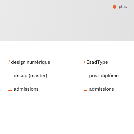
plus
design numérique
EsadType
dnsep (master)
post-diplôme
admissions
admissions