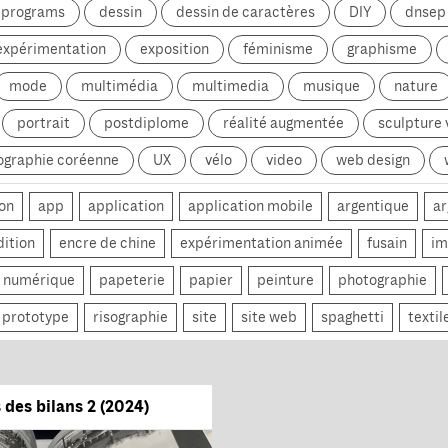
g programs
dessin
dessin de caractères
DIY
dnsep
expérimentation
exposition
féminisme
graphisme
mode
multimédia
multimedia
musique
nature
portrait
postdiplome
réalité augmentée
sculpture
ographie coréenne
UX
vélo
video
web design
on
app
application
application mobile
argentique
ar
dition
encre de chine
expérimentation animée
fusain
im
numérique
papeterie
papier
peinture
photographie
prototype
risographie
site
site web
spaghetti
textil
des bilans 2 (2024)