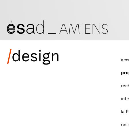
/
design
acc
pro
rec
int
la P
res