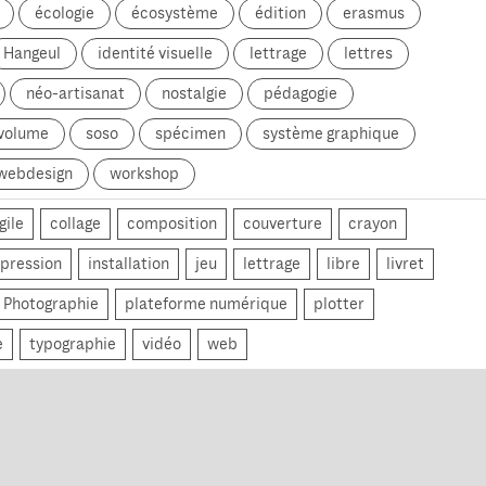
écologie
écosystème
édition
erasmus
Hangeul
identité visuelle
lettrage
lettres
néo-artisanat
nostalgie
pédagogie
 volume
soso
spécimen
système graphique
webdesign
workshop
gile
collage
composition
couverture
crayon
pression
installation
jeu
lettrage
libre
livret
Photographie
plateforme numérique
plotter
e
typographie
vidéo
web