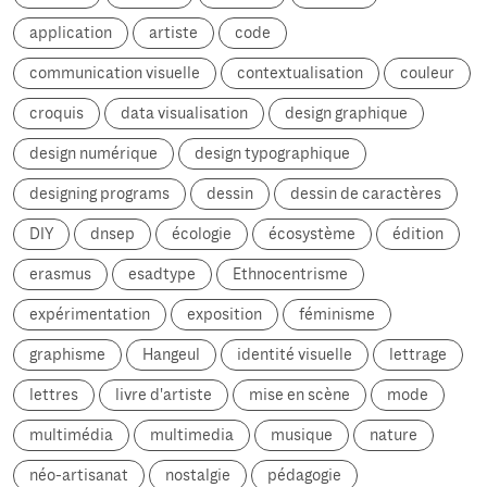
application
artiste
code
communication visuelle
contextualisation
couleur
croquis
data visualisation
design graphique
design numérique
design typographique
designing programs
dessin
dessin de caractères
DIY
dnsep
écologie
écosystème
édition
erasmus
esadtype
Ethnocentrisme
expérimentation
exposition
féminisme
graphisme
Hangeul
identité visuelle
lettrage
lettres
livre d'artiste
mise en scène
mode
multimédia
multimedia
musique
nature
néo-artisanat
nostalgie
pédagogie