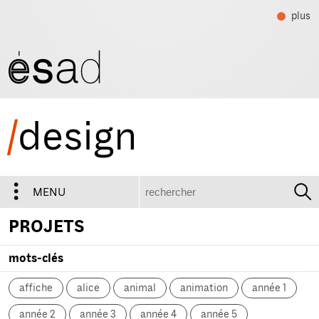
plus
/
design
recherche
MENU
PROJETS
mots-clés
affiche
alice
animal
animation
année 1
année 2
année 3
année 4
année 5