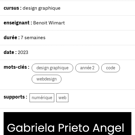
cursus :
design graphique
enseignant :
Benoit Wimart
durée :
7 semaines
date :
2023
mots-clés :
design graphique
année 2
code
webdesign
supports :
numérique
web