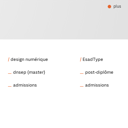
plus
design numérique
EsadType
dnsep (master)
post-diplôme
admissions
admissions