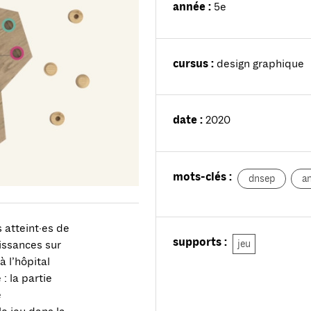
année :
5e
cursus :
design graphique
date :
2020
mots-clés :
dnsep
a
 atteint·es de
supports :
jeu
aissances sur
à l’hôpital
: la partie
e