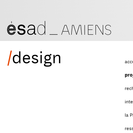
/
design
acc
pro
rec
int
la P
res