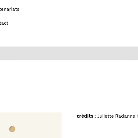
tenariats
tact
crédits :
Juliette Radanne 