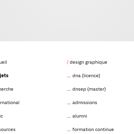
ueil
design graphique
jets
dna (licence)
herche
dnsep (master)
ernational
admissions
ic
alumni
sources
formation continue