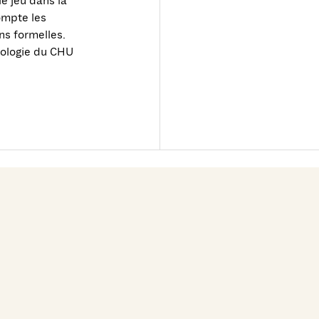
e jeu dans la
ompte les
ns formelles.
atologie du CHU