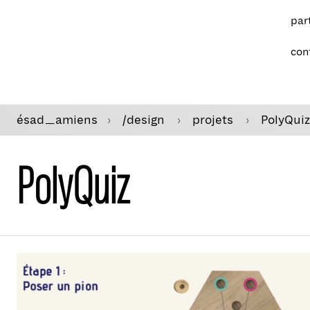
par
con
ésad
amiens
/design
projets
PolyQuiz
—
PolyQuiz